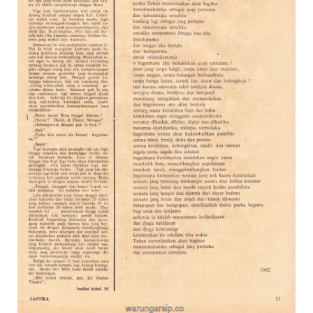
Suara
Suvenir
Expand
Cari Arsip
child
menu
Alamat
Rekening
Reseller