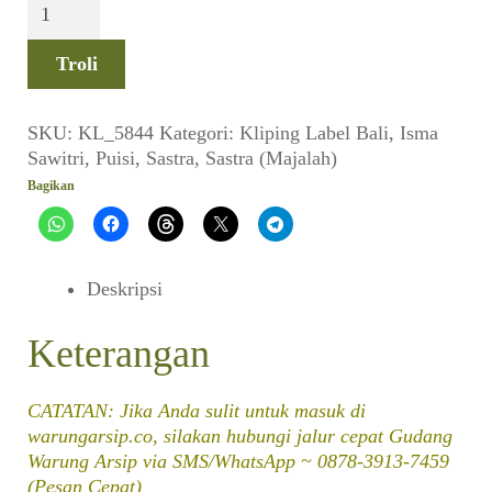
Kuantitas
Puisi
Isma
Troli
Sawitri
~
Cerita
SKU:
KL_5844
Kategori:
Kliping
Label
Bali
,
Isma
Purba
Sawitri
,
Puisi
,
Sastra
,
Sastra (Majalah)
dari
Bagikan
Klungkung
(Sastra,
No.11-
12,
Deskripsi
November
1963)
Keterangan
CATATAN: Jika Anda sulit untuk masuk di
warungarsip.co, silakan hubungi jalur cepat Gudang
Warung Arsip via SMS/WhatsApp ~ 0878-3913-7459
(Pesan Cepat)