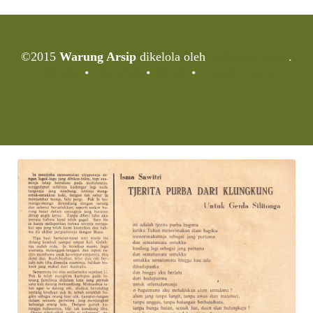
©2015
Warung Arsip
dikelola oleh
Indonesia Buku
.
Tentang
•
Peta Situs
•
Kerani
•
Privacy Policy