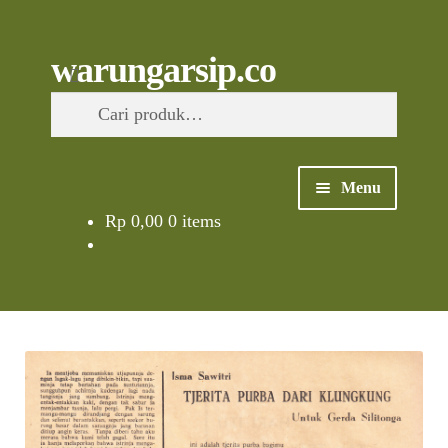
Skip
to
content
Skip
Skip
Cari
warungarsip.co
to
to
Pencarian
navigation
content
untuk:
Menu
Rp
0,00
0 items
Beranda
Buku
Kliping
Foto