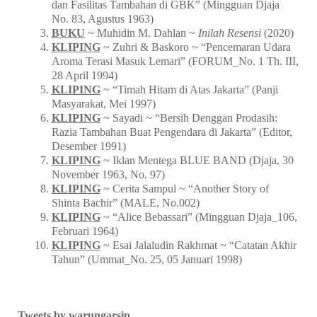
dan Fasilitas Tambahan di GBK” (Mingguan Djaja
No. 83, Agustus 1963)
BUKU
~ Muhidin M. Dahlan ~
Inilah Resensi
(2020)
KLIPING
~ Zuhri & Baskoro ~ “Pencemaran Udara
Aroma Terasi Masuk Lemari” (FORUM_No. 1 Th. III,
28 April 1994)
KLIPING
~ “Timah Hitam di Atas Jakarta” (Panji
Masyarakat, Mei 1997)
KLIPING
~ Sayadi ~ “Bersih Denggan Prodasih:
Razia Tambahan Buat Pengendara di Jakarta” (Editor,
Desember 1991)
KLIPING
~ Iklan Mentega BLUE BAND (Djaja, 30
November 1963, No. 97)
KLIPING
~ Cerita Sampul ~ “Another Story of
Shinta Bachir” (MALE, No.002)
KLIPING
~ “Alice Bebassari” (Mingguan Djaja_106,
Februari 1964)
KLIPING
~ Esai Jalaludin Rakhmat ~ “Catatan Akhir
Tahun” (Ummat_No. 25, 05 Januari 1998)
Tweets by warungarsip