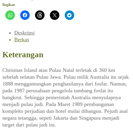
Pesaing
Bagikan
Macao
(Editor
No.
29,
Deskripsi
Maret
Berkas
1989)
Keterangan
Chrismas Island atau Pulau Natal terletak di 360 km
sebelah selatan Pulau Jawa. Pulau milik Australia itu sejak
1888 menggantungkan penghasilanya dari fosfat. Namun,
pada 1987 perusahaan pengelola tambang fosfat itu
bangkrut. Sehingga pemerintah Australia menyulapnya
menjadi pulau judi. Pada Maret 1989 pembangunan
kompleks perjudian dan hotel mulai dibangun. Pejudi asal
negara tetangga, sepeti Jakarta dan Singapura menjadi
target dari pulau judi ini.