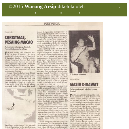
©2015
Warung Arsip
dikelola oleh
Indonesia Buku
.
Tentang
•
Peta Situs
•
Kerani
•
Privacy Policy