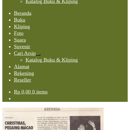
Katalog Buku & Kliping
Beranda
Buku
Kliping
Foto
Suara
Suvenir
Cari Arsip
Expand
Katalog Buku & Kliping
child
Alamat
menu
Rekening
Reseller
Rp
0,00
0 items