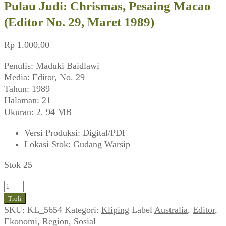
Pulau Judi: Chrismas, Pesaing Macao
(Editor No. 29, Maret 1989)
Rp
1.000,00
Penulis: Maduki Baidlawi
Media: Editor, No. 29
Tahun: 1989
Halaman: 21
Ukuran: 2. 94 MB
Versi Produksi
:
Digital/PDF
Lokasi Stok
:
Gudang Warsip
Stok 25
Kuantitas
Pulau
Troli
Judi:
SKU:
KL_5654
Kategori:
Kliping
Label
Australia
,
Editor
,
Chrismas,
Ekonomi
,
Region
,
Sosial