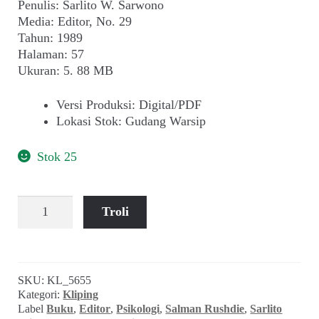
Penulis: Sarlito W. Sarwono
Media: Editor, No. 29
Tahun: 1989
Halaman: 57
Ukuran: 5. 88 MB
Versi Produksi
:
Digital/PDF
Lokasi Stok
:
Gudang Warsip
Stok 25
Kuantitas
Troli
Sarlito
W.
Sarwono
~
SKU:
KL_5655
Menghitung
Kategori:
Kliping
Emosi
Label
Buku
,
Editor
,
Psikologi
,
Salman Rushdie
,
Sarlito
Massa