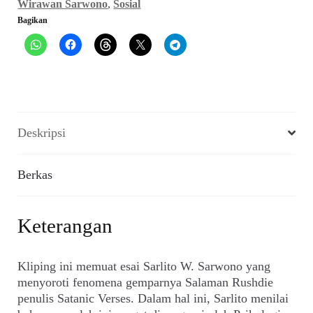
Wirawan Sarwono
,
Sosial
(Editor
Bagikan
No.
29,
Maret
1989)
Deskripsi
Berkas
Keterangan
Kliping ini memuat esai Sarlito W. Sarwono yang
menyoroti fenomena gemparnya Salaman Rushdie
penulis Satanic Verses. Dalam hal ini, Sarlito menilai