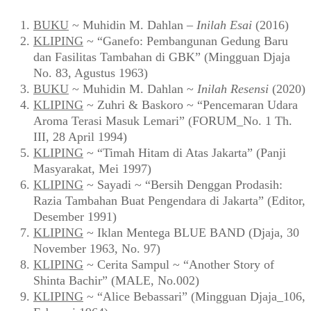
BUKU
~ Muhidin M. Dahlan –
Inilah Esai
(2016)
KLIPING
~ “Ganefo: Pembangunan Gedung Baru
dan Fasilitas Tambahan di GBK” (Mingguan Djaja
No. 83, Agustus 1963)
BUKU
~ Muhidin M. Dahlan ~
Inilah Resensi
(2020)
KLIPING
~ Zuhri & Baskoro ~ “Pencemaran Udara
Aroma Terasi Masuk Lemari” (FORUM_No. 1 Th.
III, 28 April 1994)
KLIPING
~ “Timah Hitam di Atas Jakarta” (Panji
Masyarakat, Mei 1997)
KLIPING
~ Sayadi ~ “Bersih Denggan Prodasih:
Razia Tambahan Buat Pengendara di Jakarta” (Editor,
Desember 1991)
KLIPING
~ Iklan Mentega BLUE BAND (Djaja, 30
November 1963, No. 97)
KLIPING
~ Cerita Sampul ~ “Another Story of
Shinta Bachir” (MALE, No.002)
KLIPING
~ “Alice Bebassari” (Mingguan Djaja_106,