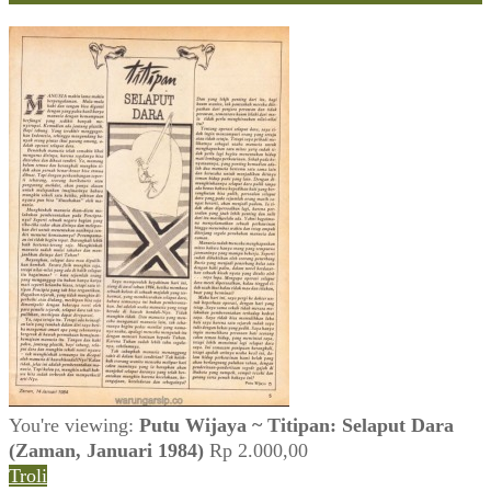
You're viewing:
Putu Wijaya ~ Titipan: Selaput Dara
(Zaman, Januari 1984)
Rp
2.000,00
Troli