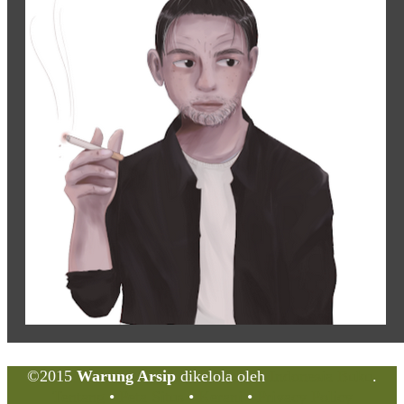
©2015
Warung Arsip
dikelola oleh
Indonesia Buku
.
Tentang
•
Peta Situs
•
Kerani
•
Privacy Policy