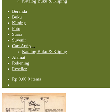
Katalog Buku & Kliping
Beranda
Buku
Kliping
Foto
Suara
Suvenir
Cari Arsip
Expand
Katalog Buku & Kliping
child
Alamat
menu
Rekening
Reseller
Rp
0,00
0 items