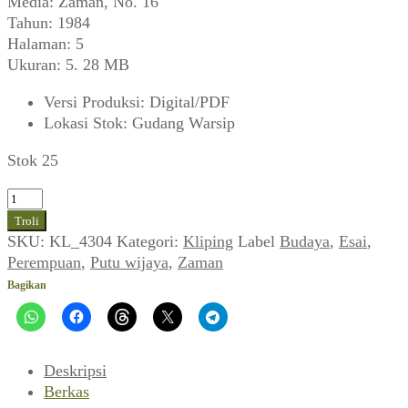
Media: Zaman, No. 16
Tahun: 1984
Halaman: 5
Ukuran: 5. 28 MB
Versi Produksi
:
Digital/PDF
Lokasi Stok
:
Gudang Warsip
Stok 25
Kuantitas
Putu
Troli
Wijaya
SKU:
KL_4304
Kategori:
Kliping
Label
Budaya
,
Esai
,
~
Perempuan
,
Putu wijaya
,
Zaman
Titipan:
Bagikan
Selaput
Dara
(Zaman,
Januari
Deskripsi
1984)
Berkas