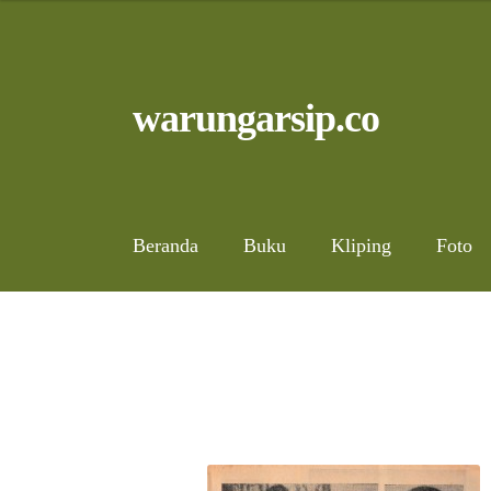
Skip
to
content
Skip
Skip
warungarsip.co
to
to
navigation
content
Beranda
Buku
Kliping
Foto