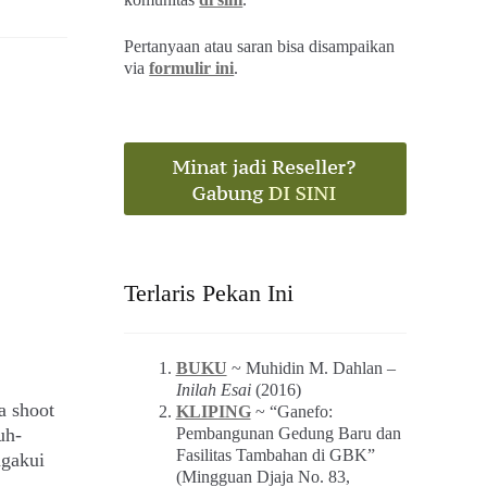
Pertanyaan atau saran bisa disampaikan
via
formulir ini
.
Terlaris Pekan Ini
BUKU
~ Muhidin M. Dahlan –
Inilah Esai
(2016)
a shoot
KLIPING
~ “Ganefo:
uh-
Pembangunan Gedung Baru dan
Fasilitas Tambahan di GBK”
ngakui
(Mingguan Djaja No. 83,