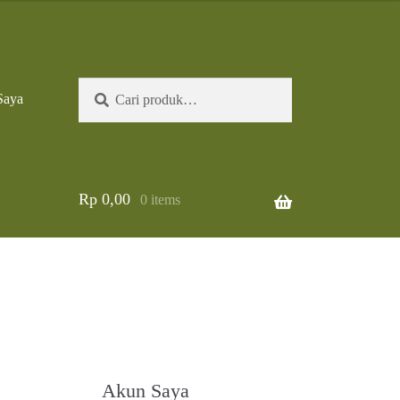
Pencarian
Cari
Saya
untuk:
Rp
0,00
0 items
Akun Saya