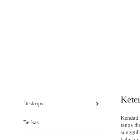
Kete
Deskripsi
Kendati 
Berkas
tanpa di
sungguh 
bahwa m