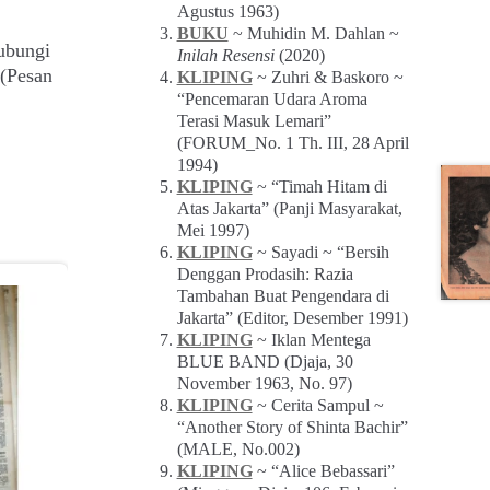
Agustus 1963)
BUKU
~ Muhidin M. Dahlan ~
ubungi
Inilah Resensi
(2020)
(Pesan
KLIPING
~ Zuhri & Baskoro ~
“Pencemaran Udara Aroma
Terasi Masuk Lemari”
(FORUM_No. 1 Th. III, 28 April
1994)
KLIPING
~ “Timah Hitam di
Atas Jakarta” (Panji Masyarakat,
Mei 1997)
KLIPING
~ Sayadi ~ “Bersih
Denggan Prodasih: Razia
Tambahan Buat Pengendara di
Jakarta” (Editor, Desember 1991)
KLIPING
~ Iklan Mentega
BLUE BAND (Djaja, 30
November 1963, No. 97)
KLIPING
~ Cerita Sampul ~
“Another Story of Shinta Bachir”
(MALE, No.002)
KLIPING
~ “Alice Bebassari”