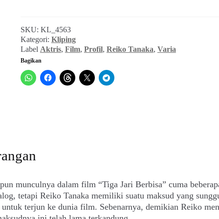
(Varia,
Agustus
SKU:
KL_4563
1967)
Kategori:
Kliping
Label
Aktris
,
Film
,
Profil
,
Reiko Tanaka
,
Varia
Bagikan
rangan
pun munculnya dalam film “Tiga Jari Berbisa” cuma beberap
alog, tetapi Reiko Tanaka memiliki suatu maksud yang sungg
untuk terjun ke dunia film. Sebenarnya, demikian Reiko me
aksudnya ini telah lama terkandung.