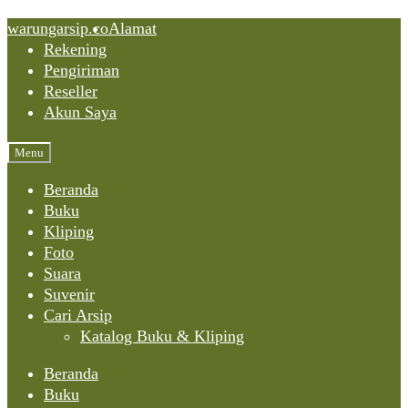
Skip
Skip
Skip
warungarsip.co
Alamat
to
to
to
Rekening
content
navigation
content
Pengiriman
Reseller
Akun Saya
Menu
Beranda
Buku
Kliping
Foto
Suara
Suvenir
Cari Arsip
Katalog Buku & Kliping
Beranda
Buku