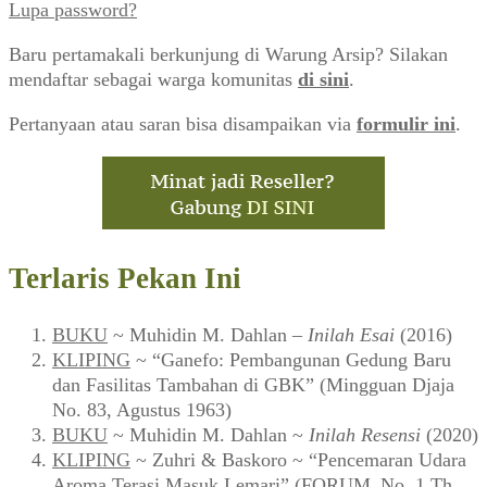
Lupa password?
Baru pertamakali berkunjung di Warung Arsip? Silakan
mendaftar sebagai warga komunitas
di sini
.
Pertanyaan atau saran bisa disampaikan via
formulir ini
.
Terlaris Pekan Ini
BUKU
~ Muhidin M. Dahlan –
Inilah Esai
(2016)
KLIPING
~ “Ganefo: Pembangunan Gedung Baru
dan Fasilitas Tambahan di GBK” (Mingguan Djaja
No. 83, Agustus 1963)
BUKU
~ Muhidin M. Dahlan ~
Inilah Resensi
(2020)
KLIPING
~ Zuhri & Baskoro ~ “Pencemaran Udara
Aroma Terasi Masuk Lemari” (FORUM_No. 1 Th.