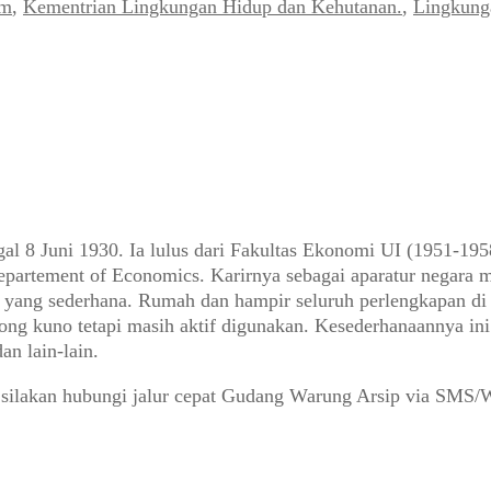
im
,
Kementrian Lingkungan Hidup dan Kehutanan.
,
Lingkung
gal 8 Juni 1930. Ia lulus dari Fakultas Ekonomi UI (1951-195
epartement of Economics. Karirnya sebagai aparatur negara mu
a yang sederhana. Rumah dan hampir seluruh perlengkapan di
g kuno tetapi masih aktif digunakan. Kesederhanaannya ini 
n lain-lain.
 silakan hubungi jalur cepat Gudang Warung Arsip via SMS/