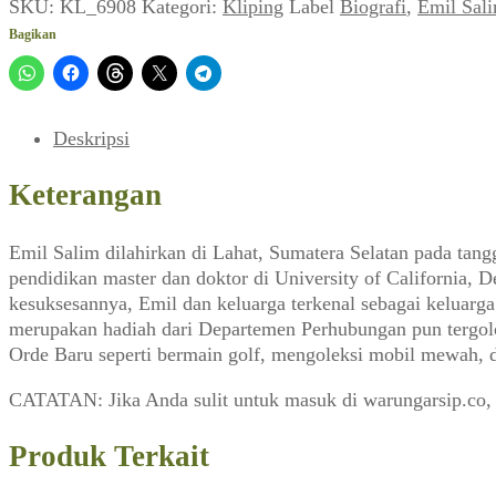
Emil
SKU:
KL_6908
Kategori:
Kliping
Label
Biografi
,
Emil Sal
Salim:
Bagikan
Menteri
yang
Tidak
Main
Deskripsi
Golf
(Zaman_No.42/Thn.
Keterangan
II,
Juli
Emil Salim dilahirkan di Lahat, Sumatera Selatan pada tang
1981)
pendidikan master dan doktor di University of California, D
kesuksesannya, Emil dan keluarga terkenal sebagai keluarg
merupakan hadiah dari Departemen Perhubungan pun tergolon
Orde Baru seperti bermain golf, mengoleksi mobil mewah, da
CATATAN: Jika Anda sulit untuk masuk di warungarsip.co,
Produk Terkait