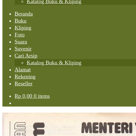
Katalog Buku & Kliping
Beranda
Buku
Kliping
Foto
Suara
Suvenir
Cari Arsip
Katalog Buku & Kliping
Alamat
Rekening
Reseller
Rp
0,00
0 items