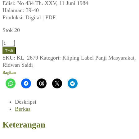
Edisi: No 434 Th. XXV, 11 Juni 1984
Halaman: 39-40
Produksi: Digital | PDF
Stok 20
Kuantitas
Ridwan
Troli
Saidi
SKU:
KL_2679
Kategori:
Kliping
Label
Panji Masyarakat
,
~
Ridwan Saidi
Yusuf
Bagikan
Islam,
The
Age
dan
Deskripsi
LDPAI
Berkas
(Panji
Masyarakat
Keterangan
No
434