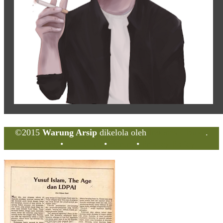
©2015
Warung Arsip
dikelola oleh
Indonesia Buku
.
Tentang
•
Peta Situs
•
Kerani
•
Privacy Policy