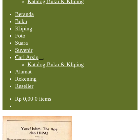
Katalog Buku & Kliping
Beranda
Buku
Kliping
Foto
Suara
Suvenir
Cari Arsip
Expand
Katalog Buku & Kliping
child
Alamat
menu
Rekening
Reseller
Rp
0,00
0 items