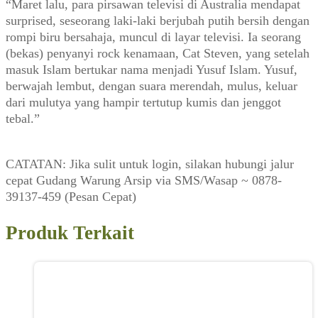
“Maret lalu, para pirsawan televisi di Australia mendapat
Th.
surprised, seseorang laki-laki berjubah putih bersih dengan
XXV,
rompi biru bersahaja, muncul di layar televisi. Ia seorang
11
(bekas) penyanyi rock kenamaan, Cat Steven, yang setelah
Juni
masuk Islam bertukar nama menjadi Yusuf Islam. Yusuf,
1984)
berwajah lembut, dengan suara merendah, mulus, keluar
dari mulutya yang hampir tertutup kumis dan jenggot
tebal.”
CATATAN: Jika sulit untuk login, silakan hubungi jalur
cepat Gudang Warung Arsip via SMS/Wasap ~ 0878-
39137-459 (Pesan Cepat)
Produk Terkait