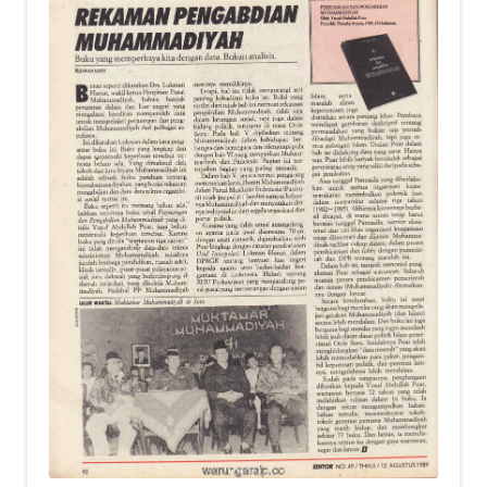
child
menu
Alamat
Rekening
Reseller