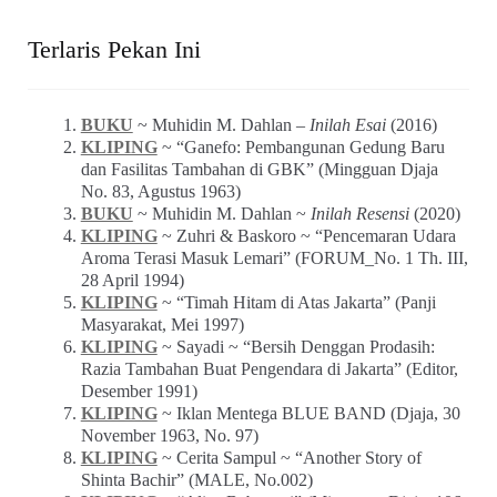
Terlaris Pekan Ini
BUKU
~ Muhidin M. Dahlan –
Inilah Esai
(2016)
KLIPING
~ “Ganefo: Pembangunan Gedung Baru
dan Fasilitas Tambahan di GBK” (Mingguan Djaja
No. 83, Agustus 1963)
BUKU
~ Muhidin M. Dahlan ~
Inilah Resensi
(2020)
KLIPING
~ Zuhri & Baskoro ~ “Pencemaran Udara
Aroma Terasi Masuk Lemari” (FORUM_No. 1 Th. III,
28 April 1994)
KLIPING
~ “Timah Hitam di Atas Jakarta” (Panji
Masyarakat, Mei 1997)
KLIPING
~ Sayadi ~ “Bersih Denggan Prodasih:
Razia Tambahan Buat Pengendara di Jakarta” (Editor,
Desember 1991)
KLIPING
~ Iklan Mentega BLUE BAND (Djaja, 30
November 1963, No. 97)
KLIPING
~ Cerita Sampul ~ “Another Story of
Shinta Bachir” (MALE, No.002)