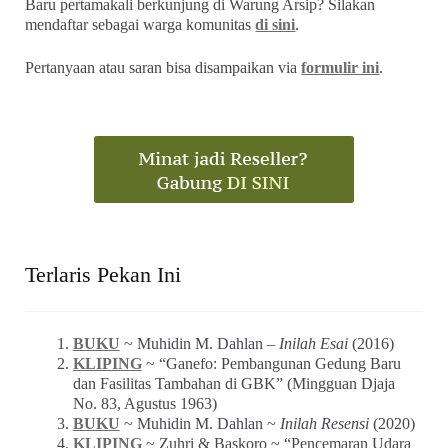
Baru pertamakali berkunjung di Warung Arsip? Silakan
mendaftar sebagai warga komunitas
di sini
.
Pertanyaan atau saran bisa disampaikan via
formulir ini
.
Terlaris Pekan Ini
BUKU
~ Muhidin M. Dahlan –
Inilah Esai
(2016)
KLIPING
~ “Ganefo: Pembangunan Gedung Baru
dan Fasilitas Tambahan di GBK” (Mingguan Djaja
No. 83, Agustus 1963)
BUKU
~ Muhidin M. Dahlan ~
Inilah Resensi
(2020)
KLIPING
~ Zuhri & Baskoro ~ “Pencemaran Udara