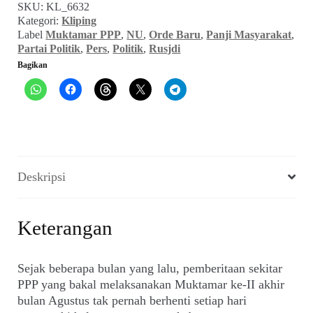
SKU:
KL_6632
Bangsa
Kategori:
Kliping
dan
Label
Muktamar PPP
,
NU
,
Orde Baru
,
Panji Masyarakat
,
Aset
Partai Politik
,
Pers
,
Politik
,
Rusjdi
Umat
Bagikan
(Panji
Masyarakat_No.
802,
1
September
1994)
Deskripsi
Keterangan
Sejak beberapa bulan yang lalu, pemberitaan sekitar
PPP yang bakal melaksanakan Muktamar ke-II akhir
bulan Agustus tak pernah berhenti setiap hari