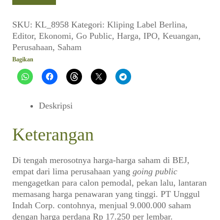
Harga
Perdana
SKU:
KL_8958
Kategori:
Kliping
Label
Berlina
,
(EDITOR_No.
Editor
,
Ekonomi
,
Go Public
,
Harga
,
IPO
,
Keuangan
,
04,
Perusahaan
,
Saham
30
Bagikan
September
1989)
Deskripsi
Keterangan
Di tengah merosotnya harga-harga saham di BEJ,
empat dari lima perusahaan yang
going public
mengagetkan para calon pemodal, pekan lalu, lantaran
memasang harga penawaran yang tinggi. PT Unggul
Indah Corp. contohnya, menjual 9.000.000 saham
dengan harga perdana Rp 17.250 per lembar.