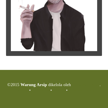
©2015
Warung Arsip
dikelola oleh
Indonesia Buku
.
Tentang
•
Peta Situs
•
Kerani
•
Privacy Policy