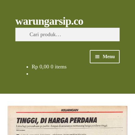
Skip
to
content
Skip
Skip
Cari
warungarsip.co
to
to
Pencarian
navigation
content
untuk:
Menu
Rp
0,00
0 items
Beranda
Buku
Kliping
Foto