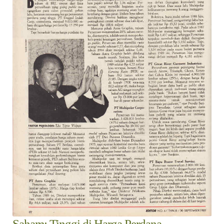
Suara
Suvenir
Cari Arsip
Alamat
Rekening
Reseller
Saham: Tinggi di Harga Perdana