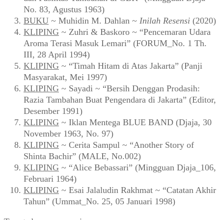
No. 83, Agustus 1963)
BUKU
~ Muhidin M. Dahlan ~
Inilah Resensi
(2020)
KLIPING
~ Zuhri & Baskoro ~ “Pencemaran Udara
Aroma Terasi Masuk Lemari” (FORUM_No. 1 Th.
III, 28 April 1994)
KLIPING
~ “Timah Hitam di Atas Jakarta” (Panji
Masyarakat, Mei 1997)
KLIPING
~ Sayadi ~ “Bersih Denggan Prodasih:
Razia Tambahan Buat Pengendara di Jakarta” (Editor,
Desember 1991)
KLIPING
~ Iklan Mentega BLUE BAND (Djaja, 30
November 1963, No. 97)
KLIPING
~ Cerita Sampul ~ “Another Story of
Shinta Bachir” (MALE, No.002)
KLIPING
~ “Alice Bebassari” (Mingguan Djaja_106,
Februari 1964)
KLIPING
~ Esai Jalaludin Rakhmat ~ “Catatan Akhir
Tahun” (Ummat_No. 25, 05 Januari 1998)