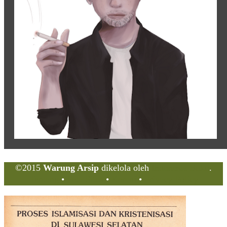
©2015
Warung Arsip
dikelola oleh
Indonesia Buku
.
Tentang
•
Peta Situs
•
Kerani
•
Privacy Policy