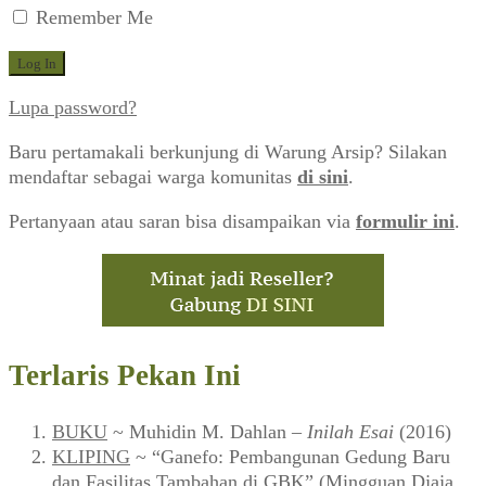
Remember Me
Lupa password?
Baru pertamakali berkunjung di Warung Arsip? Silakan
mendaftar sebagai warga komunitas
di sini
.
Pertanyaan atau saran bisa disampaikan via
formulir ini
.
Terlaris Pekan Ini
BUKU
~ Muhidin M. Dahlan –
Inilah Esai
(2016)
KLIPING
~ “Ganefo: Pembangunan Gedung Baru
dan Fasilitas Tambahan di GBK” (Mingguan Djaja