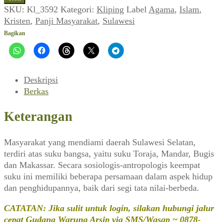
Katu
SKU:
Kl_3592
Kategori:
Kliping
Label
Agama
,
Islam
,
~
Kristen
,
Panji Masyarakat
,
Sulawesi
Proses
Bagikan
Islamisasi
dan
Kristenisasi
di
Deskripsi
Sulawesi
Berkas
Selatan
(Panji
Keterangan
Masyarakat,
1981)
Masyarakat yang mendiami daerah Sulawesi Selatan,
terdiri atas suku bangsa, yaitu suku Toraja, Mandar, Bugis
dan Makassar. Secara sosiologis-antropologis keempat
suku ini memiliki beberapa persamaan dalam aspek hidup
dan penghidupannya, baik dari segi tata nilai-berbeda.
CATATAN: Jika sulit untuk login, silakan hubungi jalur
cepat Gudang Warung Arsip via SMS/Wasap ~ 0878-