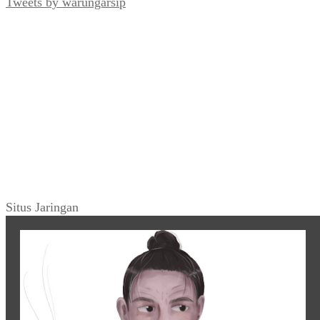
Tweets by warungarsip
Situs Jaringan