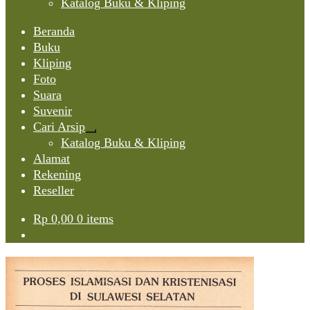
Katalog Buku & Kliping
Beranda
Buku
Kliping
Foto
Suara
Suvenir
Cari Arsip
Expand
Katalog Buku & Kliping
child
Alamat
menu
Rekening
Reseller
Rp
0,00
0 items