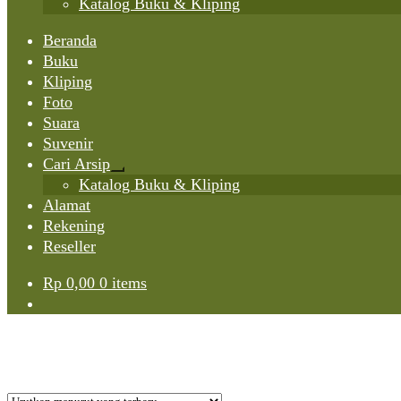
Katalog Buku & Kliping
Beranda
Buku
Kliping
Foto
Suara
Suvenir
Cari Arsip
Expand
Katalog Buku & Kliping
child
Alamat
menu
Rekening
Reseller
Rp
0,00
0 items