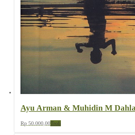
Ayu Arman & Muhidin M Dahlan
Rp
50.000,00
Troli