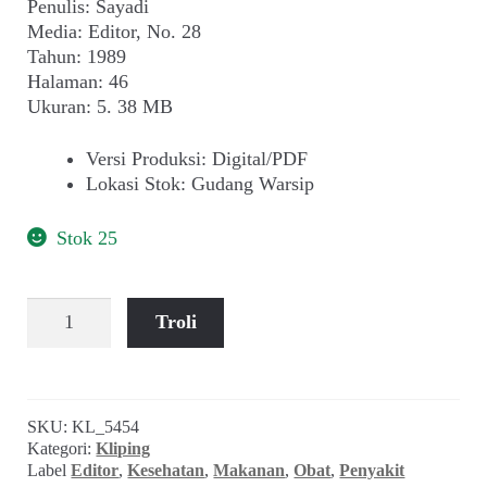
Penulis: Sayadi
Media: Editor, No. 28
Tahun: 1989
Halaman: 46
Ukuran: 5. 38 MB
Versi Produksi
:
Digital/PDF
Lokasi Stok
:
Gudang Warsip
Stok 25
Kuantitas
Troli
Sayadi
~
Kedelai
dan
SKU:
KL_5454
Jantung
Kategori:
Kliping
(Editor,
Label
Editor
,
Kesehatan
,
Makanan
,
Obat
,
Penyakit
Mei