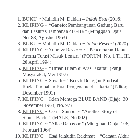
BUKU
~ Muhidin M. Dahlan –
Inilah Esai
(2016)
KLIPING
~ “Ganefo: Pembangunan Gedung Baru
dan Fasilitas Tambahan di GBK” (Mingguan Djaja
No. 83, Agustus 1963)
BUKU
~ Muhidin M. Dahlan ~
Inilah Resensi
(2020)
KLIPING
~ Zuhri & Baskoro ~ “Pencemaran Udara
Aroma Terasi Masuk Lemari” (FORUM_No. 1 Th. III,
28 April 1994)
KLIPING
~ “Timah Hitam di Atas Jakarta” (Panji
Masyarakat, Mei 1997)
KLIPING
~ Sayadi ~ “Bersih Denggan Prodasih:
Razia Tambahan Buat Pengendara di Jakarta” (Editor,
Desember 1991)
KLIPING
~ Iklan Mentega BLUE BAND (Djaja, 30
November 1963, No. 97)
KLIPING
~ Cerita Sampul ~ “Another Story of
Shinta Bachir” (MALE, No.002)
KLIPING
~ “Alice Bebassari” (Mingguan Djaja_106,
Februari 1964)
KLIPING
~ Esai Jalaludin Rakhmat ~ “Catatan Akhir