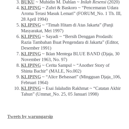
BUKU
~ Muhidin M. Dahlan ~
Inilah Resensi
(2020)
KLIPING
~ Zuhri & Baskoro ~ “Pencemaran Udara
Aroma Terasi Masuk Lemari” (FORUM_No. 1 Th. III,
28 April 1994)
KLIPING
~ “Timah Hitam di Atas Jakarta” (Panji
Masyarakat, Mei 1997)
KLIPING
~ Sayadi ~ “Bersih Denggan Prodasih:
Razia Tambahan Buat Pengendara di Jakarta” (Editor,
Desember 1991)
KLIPING
~ Iklan Mentega BLUE BAND (Djaja, 30
November 1963, No. 97)
KLIPING
~ Cerita Sampul ~ “Another Story of
Shinta Bachir” (MALE, No.002)
KLIPING
~ “Alice Bebassari” (Mingguan Djaja_106,
Februari 1964)
KLIPING
~ Esai Jalaludin Rakhmat ~ “Catatan Akhir
Tahun” (Ummat_No. 25, 05 Januari 1998)
Tweets by warungarsip