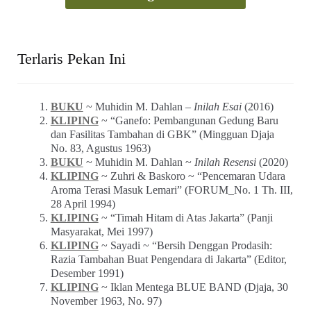
Terlaris Pekan Ini
BUKU
~ Muhidin M. Dahlan –
Inilah Esai
(2016)
KLIPING
~ “Ganefo: Pembangunan Gedung Baru
dan Fasilitas Tambahan di GBK” (Mingguan Djaja
No. 83, Agustus 1963)
BUKU
~ Muhidin M. Dahlan ~
Inilah Resensi
(2020)
KLIPING
~ Zuhri & Baskoro ~ “Pencemaran Udara
Aroma Terasi Masuk Lemari” (FORUM_No. 1 Th. III,
28 April 1994)
KLIPING
~ “Timah Hitam di Atas Jakarta” (Panji
Masyarakat, Mei 1997)
KLIPING
~ Sayadi ~ “Bersih Denggan Prodasih:
Razia Tambahan Buat Pengendara di Jakarta” (Editor,
Desember 1991)
KLIPING
~ Iklan Mentega BLUE BAND (Djaja, 30
November 1963, No. 97)