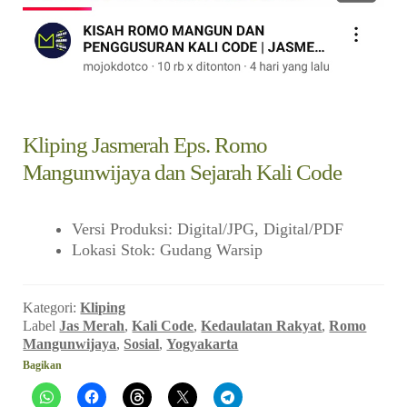
child
menu
Alamat
Rekening
Kliping Jasmerah Eps. Romo
Reseller
Mangunwijaya dan Sejarah Kali Code
Versi Produksi
:
Digital/JPG, Digital/PDF
Lokasi Stok
:
Gudang Warsip
Kategori:
Kliping
Label
Jas Merah
,
Kali Code
,
Kedaulatan Rakyat
,
Romo
Mangunwijaya
,
Sosial
,
Yogyakarta
Bagikan