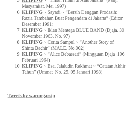
KLIPING
~ “Timah Hitam di Atas Jakarta” (Panji
Masyarakat, Mei 1997)
KLIPING
~ Sayadi ~ “Bersih Denggan Prodasih:
Razia Tambahan Buat Pengendara di Jakarta” (Editor,
Desember 1991)
KLIPING
~ Iklan Mentega BLUE BAND (Djaja, 30
November 1963, No. 97)
KLIPING
~ Cerita Sampul ~ “Another Story of
Shinta Bachir” (MALE, No.002)
KLIPING
~ “Alice Bebassari” (Mingguan Djaja_106,
Februari 1964)
KLIPING
~ Esai Jalaludin Rakhmat ~ “Catatan Akhir
Tahun” (Ummat_No. 25, 05 Januari 1998)
Tweets by warungarsip