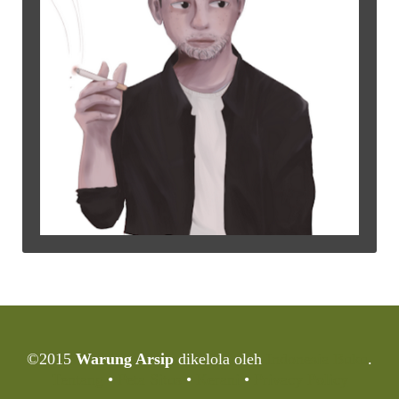
©2015
Warung Arsip
dikelola oleh
Indonesia Buku
.
Tentang
•
Peta Situs
•
Kerani
•
Privacy Policy