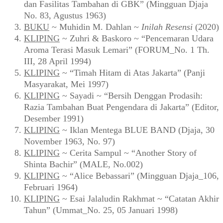
dan Fasilitas Tambahan di GBK” (Mingguan Djaja
No. 83, Agustus 1963)
BUKU
~ Muhidin M. Dahlan ~
Inilah Resensi
(2020)
KLIPING
~ Zuhri & Baskoro ~ “Pencemaran Udara
Aroma Terasi Masuk Lemari” (FORUM_No. 1 Th.
III, 28 April 1994)
KLIPING
~ “Timah Hitam di Atas Jakarta” (Panji
Masyarakat, Mei 1997)
KLIPING
~ Sayadi ~ “Bersih Denggan Prodasih:
Razia Tambahan Buat Pengendara di Jakarta” (Editor,
Desember 1991)
KLIPING
~ Iklan Mentega BLUE BAND (Djaja, 30
November 1963, No. 97)
KLIPING
~ Cerita Sampul ~ “Another Story of
Shinta Bachir” (MALE, No.002)
KLIPING
~ “Alice Bebassari” (Mingguan Djaja_106,
Februari 1964)
KLIPING
~ Esai Jalaludin Rakhmat ~ “Catatan Akhir
Tahun” (Ummat_No. 25, 05 Januari 1998)