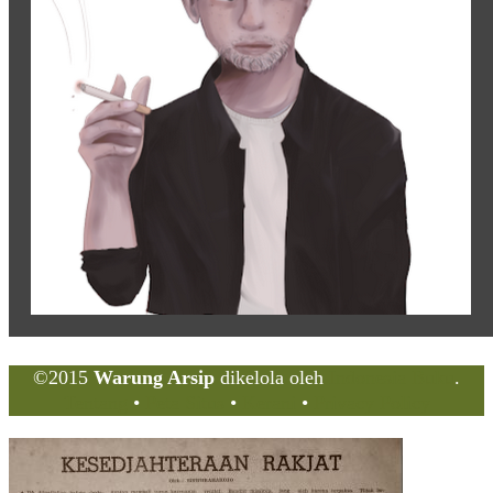
©2015
Warung Arsip
dikelola oleh
Indonesia Buku
.
Tentang
•
Peta Situs
•
Kerani
•
Privacy Policy