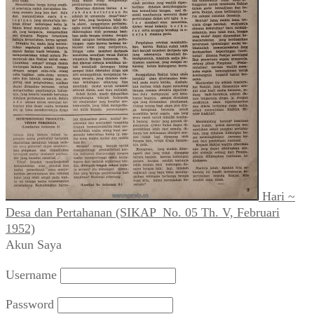
Hari ~
Desa dan Pertahanan (SIKAP_No. 05 Th. V, Februari
1952)
Akun Saya
Username
Password