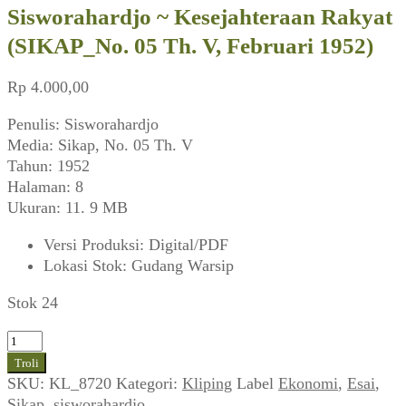
Sisworahardjo ~ Kesejahteraan Rakyat
(SIKAP_No. 05 Th. V, Februari 1952)
Rp
4.000,00
Penulis: Sisworahardjo
Media: Sikap, No. 05 Th. V
Tahun: 1952
Halaman: 8
Ukuran: 11. 9 MB
Versi Produksi
:
Digital/PDF
Lokasi Stok
:
Gudang Warsip
Stok 24
Kuantitas
Sisworahardjo
Troli
~
SKU:
KL_8720
Kategori:
Kliping
Label
Ekonomi
,
Esai
,
Kesejahteraan
Sikap
,
sisworahardjo