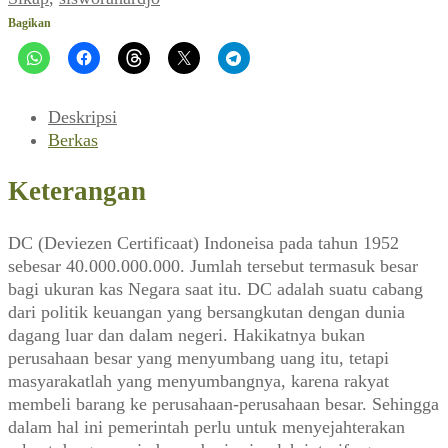
Rakyat
Bagikan
(SIKAP_No.
05
Th.
V,
Deskripsi
Februari
Berkas
1952)
Keterangan
DC (Deviezen Certificaat) Indoneisa pada tahun 1952
sebesar 40.000.000.000. Jumlah tersebut termasuk besar
bagi ukuran kas Negara saat itu. DC adalah suatu cabang
dari politik keuangan yang bersangkutan dengan dunia
dagang luar dan dalam negeri. Hakikatnya bukan
perusahaan besar yang menyumbang uang itu, tetapi
masyarakatlah yang menyumbangnya, karena rakyat
membeli barang ke perusahaan-perusahaan besar. Sehingga
dalam hal ini pemerintah perlu untuk menyejahterakan