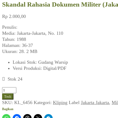
Skandal Rahasia Dokumen Militer (Jaka
Rp
2.000,00
Penulis:
Media: Jakarta-Jakarta, No. 110
Tahun: 1988
Halaman: 36-37
Ukuran: 28. 2 MB
Lokasi Stok
:
Gudang Warsip
Versi Produksi
:
Digital/PDF
Stok 24
Kuantitas
Skandal
Troli
Rahasia
SKU:
KL_6456
Kategori:
Kliping
Label
Jakarta Jakarta
,
Mil
Dokumen
Bagikan
Militer