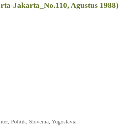
rta-Jakarta_No.110, Agustus 1988)
iter
,
Politik
,
Slovenia
,
Yugoslavia