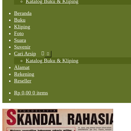
Katalog Buku & Kliping
Beranda
Buku
Kliping
Foto
Suara
Suvenir
Cari Arsip
Expand
child
Katalog Buku & Kliping
menu
Alamat
Rekening
Reseller
Rp
0,00
0 items