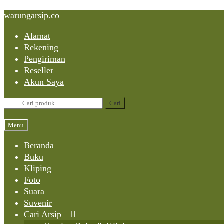
Skip
Skip
Skip
warungarsip.co
to
to
to
Alamat
content
navigation
content
Rekening
Pengiriman
Reseller
Akun Saya
Pencarian
Cari
untuk:
Menu
Beranda
Buku
Kliping
Foto
Suara
Suvenir
Cari Arsip