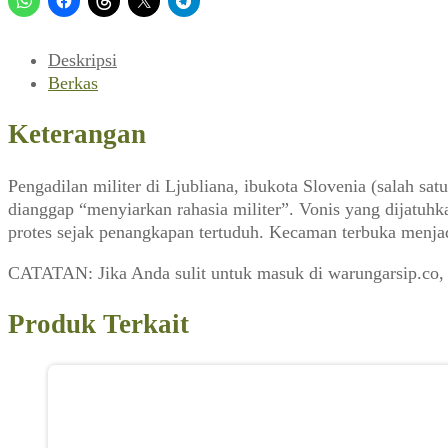
(Jakarta-
Jakarta_No.110,
Agustus
Deskripsi
1988)
Berkas
Keterangan
Pengadilan militer di Ljubliana, ibukota Slovenia (salah s
dianggap “menyiarkan rahasia militer”. Vonis yang dijatu
protes sejak penangkapan tertuduh. Kecaman terbuka menjad
CATATAN: Jika Anda sulit untuk masuk di warungarsip.co,
Produk Terkait