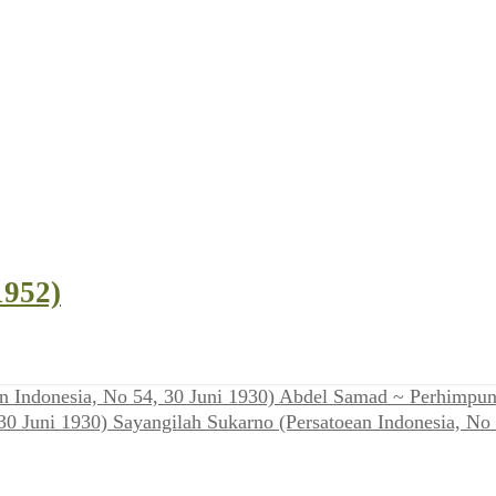
1952)
Abdel Samad ~ Perhimpuna
Sayangilah Sukarno (Persatoean Indonesia, No 