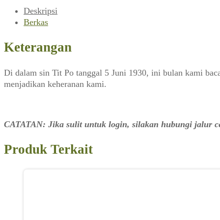
No
Deskripsi
54,
Berkas
30
Juni
Keterangan
1930)
Di dalam sin Tit Po tanggal 5 Juni 1930, ini bulan kami ba
menjadikan keheranan kami.
CATATAN: Jika sulit untuk login, silakan hubungi jalur
Produk Terkait