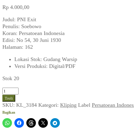
Rp
4.000,00
Judul: PNI Exit
Penulis: Soebowo
Koran: Persatoean Indonesia
Edisi: No 54, 30 Juni 1930
Halaman: 162
Lokasi Stok
:
Gudang Warsip
Versi Produksi
:
Digital/PDF
Stok 20
Kuantitas
Soebowo
Troli
~
SKU:
KL_3184
Kategori:
Kliping
Label
Persatoean Indones
PNI
Bagikan
Exit
(Persatoean
Indonesia,