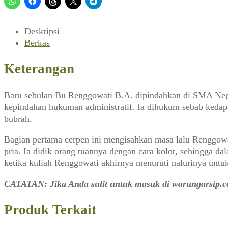
B.A.
(Varasi_No.
201,
Deskripsi
Oktober
Berkas
1977)
Keterangan
Baru sebulan Bu Renggowati B.A. dipindahkan di SMA Neger
kepindahan hukuman administratif. Ia dihukum sebab keda
bubrah.
Bagian pertama cerpen ini mengisahkan masa lalu Renggowa
pria. Ia didik orang tuannya dengan cara kolot, sehingga 
ketika kuliah Renggowati akhirnya menuruti nalurinya untu
CATATAN: Jika Anda sulit untuk masuk di warungarsip.c
Produk Terkait