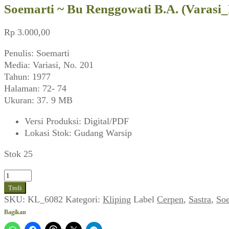
Soemarti ~ Bu Renggowati B.A. (Varasi_
Rp
3.000,00
Penulis: Soemarti
Media: Variasi, No. 201
Tahun: 1977
Halaman: 72- 74
Ukuran: 37. 9 MB
Versi Produksi
:
Digital/PDF
Lokasi Stok
:
Gudang Warsip
Stok 25
Kuantitas
Soemarti
Troli
~
SKU:
KL_6082
Kategori:
Kliping
Label
Cerpen
,
Sastra
,
Soe
Bu
Bagikan
Renggowati