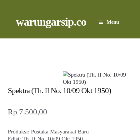
Skip
to
content
Skip
Skip
warungarsip.co
Menu
to
to
navigation
content
Beranda
Buku
Kliping
Foto
Spektra (Th. II No. 10/09 Okt 1950)
Suara
Rp
7.500,00
Suvenir
Produksi: Pustaka Masyarakat Baru
Expand
Edisi: Th. II No. 10/09 Okt 1950
Cari Arsip