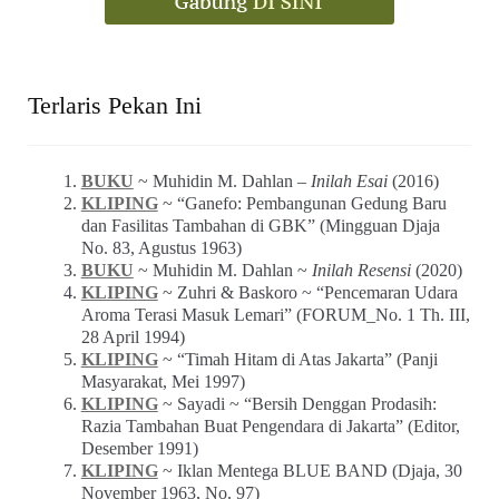
Terlaris Pekan Ini
BUKU
~ Muhidin M. Dahlan –
Inilah Esai
(2016)
KLIPING
~ “Ganefo: Pembangunan Gedung Baru
dan Fasilitas Tambahan di GBK” (Mingguan Djaja
No. 83, Agustus 1963)
BUKU
~ Muhidin M. Dahlan ~
Inilah Resensi
(2020)
KLIPING
~ Zuhri & Baskoro ~ “Pencemaran Udara
Aroma Terasi Masuk Lemari” (FORUM_No. 1 Th. III,
28 April 1994)
KLIPING
~ “Timah Hitam di Atas Jakarta” (Panji
Masyarakat, Mei 1997)
KLIPING
~ Sayadi ~ “Bersih Denggan Prodasih:
Razia Tambahan Buat Pengendara di Jakarta” (Editor,
Desember 1991)
KLIPING
~ Iklan Mentega BLUE BAND (Djaja, 30
November 1963, No. 97)