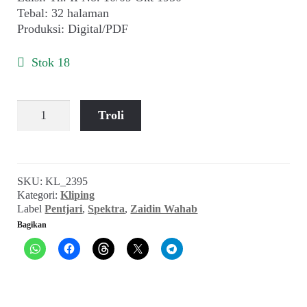
child
Tebal: 32 halaman
menu
Produksi: Digital/PDF
Alamat
Stok 18
Rekening
Kuantitas
Reseller
Troli
Spektra
(Th.
II
No.
SKU:
KL_2395
10/09
Kategori:
Kliping
Okt
Label
Pentjari
,
Spektra
,
Zaidin Wahab
1950)
Bagikan