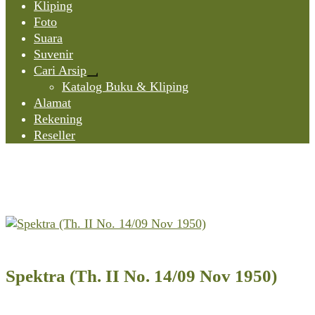
Kliping
Foto
Suara
Suvenir
Cari Arsip
Expand
Katalog Buku & Kliping
child
Alamat
menu
Rekening
Reseller
Spektra (Th. II No. 14/09 Nov 1950)