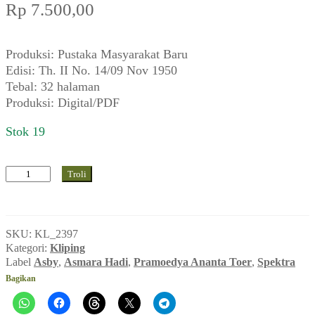
Rp
7.500,00
Produksi: Pustaka Masyarakat Baru
Edisi: Th. II No. 14/09 Nov 1950
Tebal: 32 halaman
Produksi: Digital/PDF
Stok 19
Kuantitas
Troli
Spektra
(Th.
II
SKU:
KL_2397
No.
Kategori:
Kliping
14/09
Label
Asby
,
Asmara Hadi
,
Pramoedya Ananta Toer
,
Spektra
Nov
Bagikan
1950)