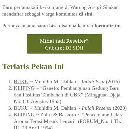
Baru pertamakali berkunjung di Warung Arsip? Silakan
mendaftar sebagai warga komunitas
di sini
.
Pertanyaan atau saran bisa disampaikan via
formulir ini
.
Terlaris Pekan Ini
BUKU
~ Muhidin M. Dahlan –
Inilah Esai
(2016)
KLIPING
~ “Ganefo: Pembangunan Gedung Baru
dan Fasilitas Tambahan di GBK” (Mingguan Djaja
No. 83, Agustus 1963)
BUKU
~ Muhidin M. Dahlan ~
Inilah Resensi
(2020)
KLIPING
~ Zuhri & Baskoro ~ “Pencemaran Udara
Aroma Terasi Masuk Lemari” (FORUM_No. 1 Th.
III, 28 April 1994)