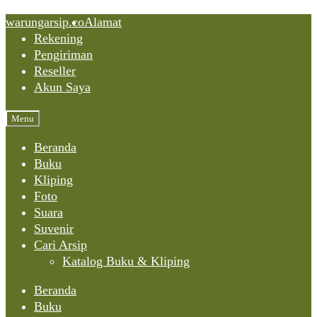
Skip
Skip
Skip
warungarsip.co
Alamat
to
to
to
Rekening
content
navigation
content
Pengiriman
Reseller
Akun Saya
Menu
Beranda
Buku
Kliping
Foto
Suara
Suvenir
Cari Arsip
Katalog Buku & Kliping
Beranda
Buku