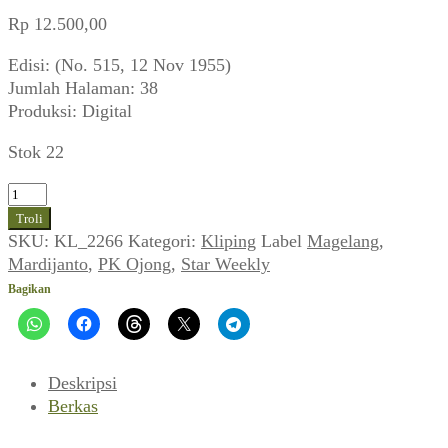
Rp
12.500,00
Edisi: (No. 515, 12 Nov 1955)
Jumlah Halaman: 38
Produksi: Digital
Stok 22
Kuantitas
Star
Troli
Weekly
SKU:
KL_2266
Kategori:
Kliping
Label
Magelang
,
(No.
Mardijanto
,
PK Ojong
,
Star Weekly
515,
Bagikan
12
Nov
1955)
Deskripsi
Berkas