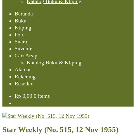
Katalog Buku & Kliping
Beranda
Buku
Kliping
Foto
Suara
Suvenir
Cari Arsip
Expand
Katalog Buku & Kliping
child
Alamat
menu
Rekening
Reseller
Rp
0,00
0 items
Star Weekly (No. 515, 12 Nov 1955)