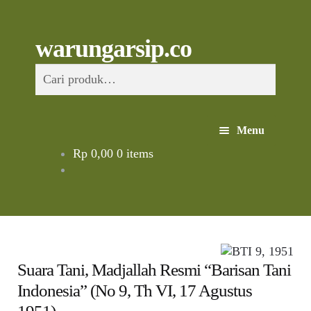
Skip
to
content
Skip
Skip
Cari
warungarsip.co
to
to
Pencarian
navigation
content
untuk:
Menu
Rp
0,00
0 items
Beranda
Buku
Kliping
Suara Tani, Madjallah Resmi “Barisan Tani
Foto
Indonesia” (No 9, Th VI, 17 Agustus