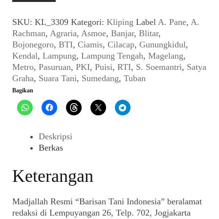
Resmi
"Barisan
SKU:
KL_3309
Kategori:
Kliping
Label
A. Pane
,
A.
Tani
Rachman
,
Agraria
,
Asmoe
,
Banjar
,
Blitar
,
Indonesia"
Bojonegoro
,
BTI
,
Ciamis
,
Cilacap
,
Gunungkidul
,
(No
Kendal
,
Lampung
,
Lampung Tengah
,
Magelang
,
9,
Metro
,
Pasuruan
,
PKI
,
Puisi
,
RTI
,
S. Soemantri
,
Satya
Th
Graha
,
Suara Tani
,
Sumedang
,
Tuban
VI,
Bagikan
17
Agustus
1951)
Deskripsi
Berkas
Keterangan
Madjallah Resmi “Barisan Tani Indonesia” beralamat
redaksi di Lempuyangan 26, Telp. 702, Jogjakarta