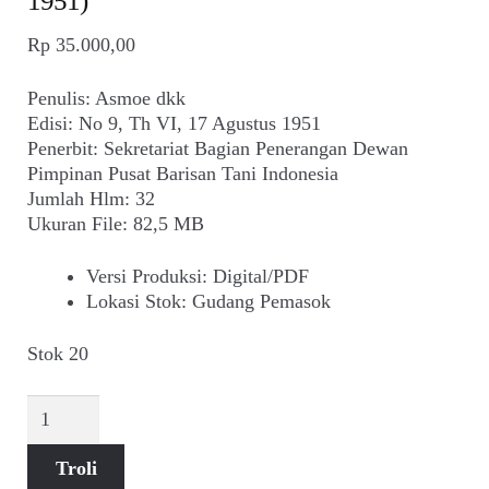
1951)
Suara
Rp
35.000,00
Suvenir
Penulis: Asmoe dkk
Expand
Edisi: No 9, Th VI, 17 Agustus 1951
Cari Arsip
child
Penerbit: Sekretariat Bagian Penerangan Dewan
menu
Pimpinan Pusat Barisan Tani Indonesia
Alamat
Jumlah Hlm: 32
Ukuran File: 82,5 MB
Rekening
Versi Produksi
:
Digital/PDF
Lokasi Stok
:
Gudang Pemasok
Reseller
Stok 20
Kuantitas
Suara
Tani,
Troli
Madjallah