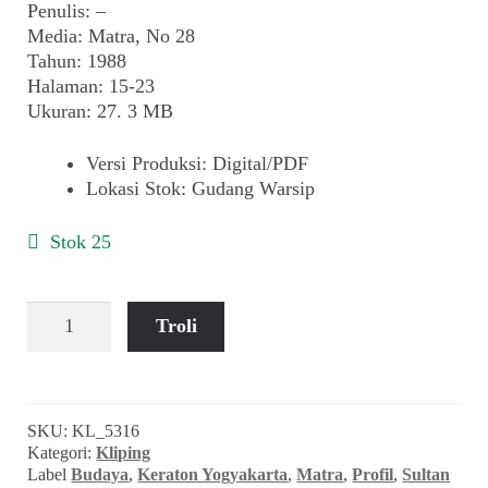
Penulis: –
Media: Matra, No 28
Tahun: 1988
Halaman: 15-23
Ukuran: 27. 3 MB
Versi Produksi
:
Digital/PDF
Lokasi Stok
:
Gudang Warsip
Stok 25
Kuantitas
Troli
Sultan
HB
X:
Lebih
SKU:
KL_5316
Baik
Kategori:
Kliping
Mati
Label
Budaya
,
Keraton Yogyakarta
,
Matra
,
Profil
,
Sultan