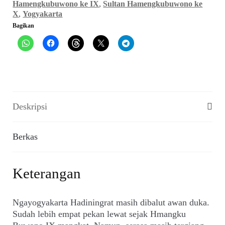
Daripada
Hamengkubuwono ke IX
,
Sultan Hamengkubuwono ke
Malu
X
,
Yogyakarta
(Matra,
Bagikan
November
1988)
Deskripsi
Berkas
Keterangan
Ngayogyakarta Hadiningrat masih dibalut awan duka.
Sudah lebih empat pekan lewat sejak Hmangku