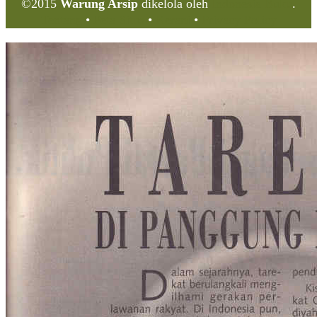
©2015
Warung Arsip
dikelola oleh
Indonesia Buku
.
Tentang
•
Peta Situs
•
Kerani
•
Privacy Policy