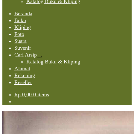
Katalog Buku & Kliping
Beranda
Buku
Kliping
Foto
Suara
Suvenir
Cari Arsip
Expand
Katalog Buku & Kliping
child
Alamat
menu
Rekening
Reseller
Rp
0,00
0 items