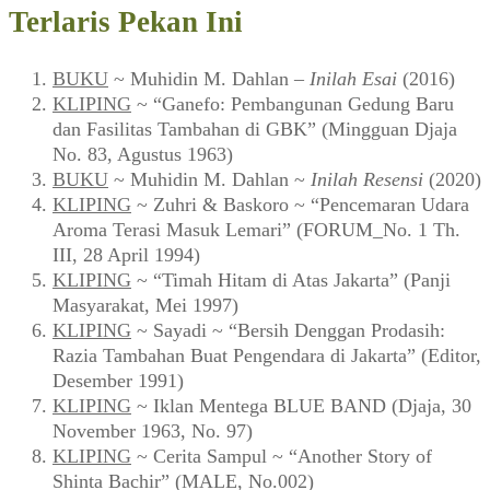
Terlaris Pekan Ini
BUKU
~ Muhidin M. Dahlan –
Inilah Esai
(2016)
KLIPING
~ “Ganefo: Pembangunan Gedung Baru
dan Fasilitas Tambahan di GBK” (Mingguan Djaja
No. 83, Agustus 1963)
BUKU
~ Muhidin M. Dahlan ~
Inilah Resensi
(2020)
KLIPING
~ Zuhri & Baskoro ~ “Pencemaran Udara
Aroma Terasi Masuk Lemari” (FORUM_No. 1 Th.
III, 28 April 1994)
KLIPING
~ “Timah Hitam di Atas Jakarta” (Panji
Masyarakat, Mei 1997)
KLIPING
~ Sayadi ~ “Bersih Denggan Prodasih:
Razia Tambahan Buat Pengendara di Jakarta” (Editor,
Desember 1991)
KLIPING
~ Iklan Mentega BLUE BAND (Djaja, 30
November 1963, No. 97)
KLIPING
~ Cerita Sampul ~ “Another Story of
Shinta Bachir” (MALE, No.002)