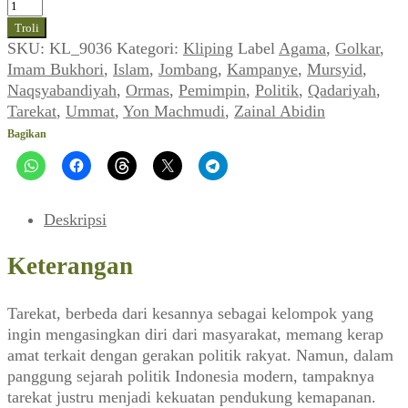
Kuantitas
Tarekat
Troli
di
SKU:
KL_9036
Kategori:
Kliping
Label
Agama
,
Golkar
,
Panggung
Imam Bukhori
,
Islam
,
Jombang
,
Kampanye
,
Mursyid
,
Kampanye
Naqsyabandiyah
,
Ormas
,
Pemimpin
,
Politik
,
Qadariyah
,
(UMMAT_No.
Tarekat
,
Ummat
,
Yon Machmudi
,
Zainal Abidin
24,
Bagikan
26
Mei
1997)
Deskripsi
Keterangan
Tarekat, berbeda dari kesannya sebagai kelompok yang
ingin mengasingkan diri dari masyarakat, memang kerap
amat terkait dengan gerakan politik rakyat. Namun, dalam
panggung sejarah politik Indonesia modern, tampaknya
tarekat justru menjadi kekuatan pendukung kemapanan.