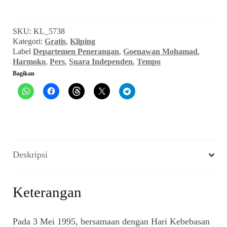
di
PTUN:
SKU:
KL_5738
Malu
Kategori:
Gratis
,
Kliping
di
Label
Departemen Penerangan
,
Goenawan Mohamad
,
Wajah
Harmoko
,
Pers
,
Suara Independen
,
Tempo
si
Bagikan
Bung
(Suara
INDEPENDEN,
No.
01,
1
Juni
Deskripsi
1995)
Keterangan
Pada 3 Mei 1995, bersamaan dengan Hari Kebebasan