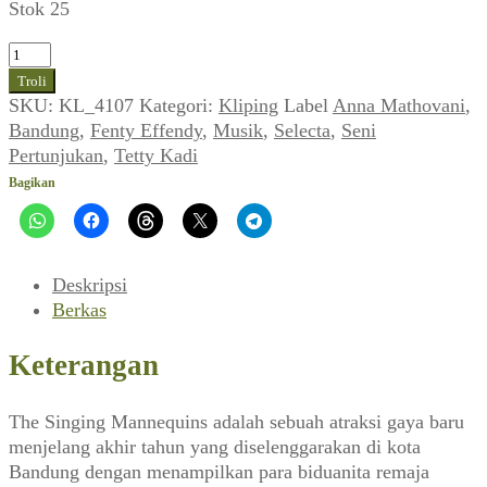
Stok 25
Kuantitas
The
Troli
Singing
SKU:
KL_4107
Kategori:
Kliping
Label
Anna Mathovani
,
Mannequins
Bandung
,
Fenty Effendy
,
Musik
,
Selecta
,
Seni
(Selecta,
Pertunjukan
,
Tetty Kadi
Januari
Bagikan
1969)
Deskripsi
Berkas
Keterangan
The Singing Mannequins adalah sebuah atraksi gaya baru
menjelang akhir tahun yang diselenggarakan di kota
Bandung dengan menampilkan para biduanita remaja