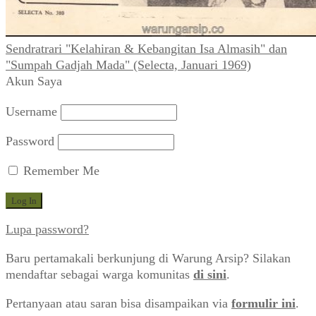
Sendratrari "Kelahiran & Kebangitan Isa Almasih" dan
"Sumpah Gadjah Mada" (Selecta, Januari 1969)
Akun Saya
Username
Password
Remember Me
Lupa password?
Baru pertamakali berkunjung di Warung Arsip? Silakan
mendaftar sebagai warga komunitas
di sini
.
Pertanyaan atau saran bisa disampaikan via
formulir ini
.