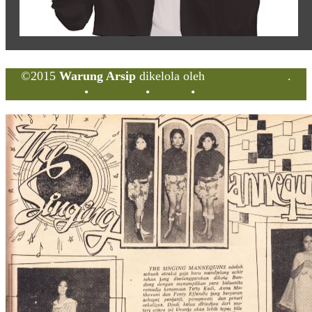
©2015
Warung Arsip
dikelola oleh
Indonesia Buku
.
Tentang
•
Peta Situs
•
Kerani
•
Privacy Policy