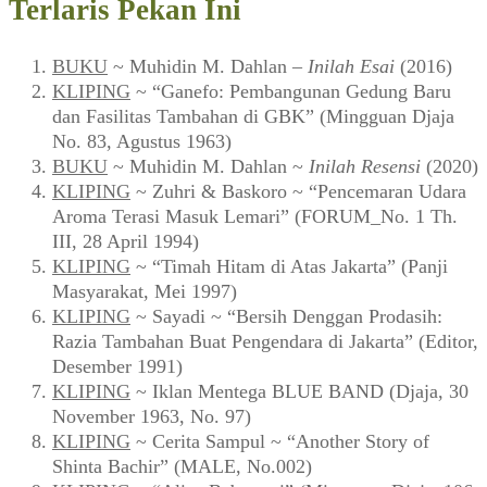
Terlaris Pekan Ini
BUKU
~ Muhidin M. Dahlan –
Inilah Esai
(2016)
KLIPING
~ “Ganefo: Pembangunan Gedung Baru
dan Fasilitas Tambahan di GBK” (Mingguan Djaja
No. 83, Agustus 1963)
BUKU
~ Muhidin M. Dahlan ~
Inilah Resensi
(2020)
KLIPING
~ Zuhri & Baskoro ~ “Pencemaran Udara
Aroma Terasi Masuk Lemari” (FORUM_No. 1 Th.
III, 28 April 1994)
KLIPING
~ “Timah Hitam di Atas Jakarta” (Panji
Masyarakat, Mei 1997)
KLIPING
~ Sayadi ~ “Bersih Denggan Prodasih:
Razia Tambahan Buat Pengendara di Jakarta” (Editor,
Desember 1991)
KLIPING
~ Iklan Mentega BLUE BAND (Djaja, 30
November 1963, No. 97)
KLIPING
~ Cerita Sampul ~ “Another Story of
Shinta Bachir” (MALE, No.002)