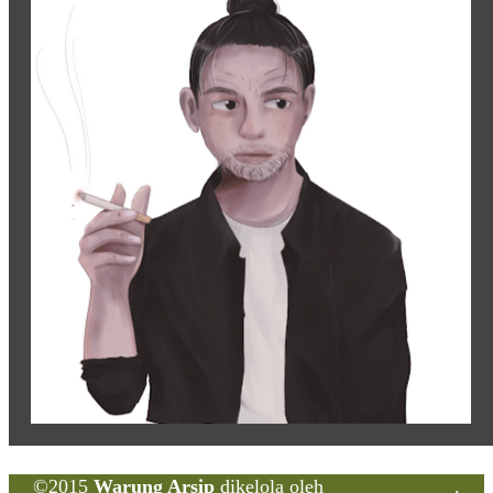
©2015
Warung Arsip
dikelola oleh
Indonesia Buku
.