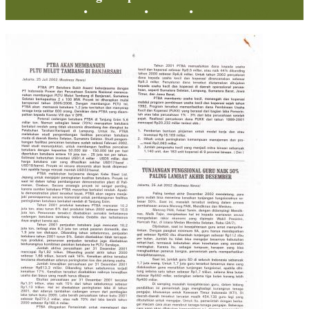
Tentang
•
Peta Situs
•
Kerani
•
Privacy Policy