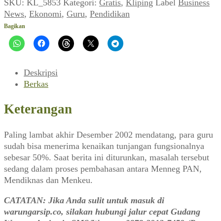
Fungsional
SKU:
KL_5853
Kategori:
Gratis
,
Kliping
Label
Business
Guru
News
,
Ekonomi
,
Guru
,
Pendidikan
Naik
Bagikan
50%
Paling
Lambat
Desember
Deskripsi
(Business
Berkas
News
No.
Keterangan
6793,
26
Paling lambat akhir Desember 2002 mendatang, para guru
Juli
sudah bisa menerima kenaikan tunjangan fungsionalnya
2002)
sebesar 50%. Saat berita ini diturunkan, masalah tersebut
sedang dalam proses pembahasan antara Menneg PAN,
Mendiknas dan Menkeu.
CATATAN: Jika Anda sulit untuk masuk di
warungarsip.co, silakan hubungi jalur cepat Gudang