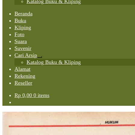
Katalog Buku & Kliping
Beranda
Buku
Kliping
Foto
Suara
Suvenir
Cari Arsip
Expand
Katalog Buku & Kliping
child
Alamat
menu
Rekening
Reseller
Rp
0,00
0 items