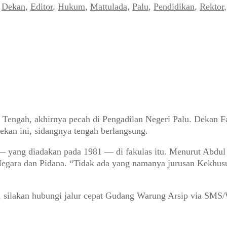
,
Dekan
,
Editor
,
Hukum
,
Mattulada
,
Palu
,
Pendidikan
,
Rektor
si Tengah, akhirnya pecah di Pengadilan Negeri Palu. Dekan 
kan ini, sidangnya tengah berlangsung.
ta — yang diadakan pada 1981 — di fakulas itu. Menurut Abd
egara dan Pidana. “Tidak ada yang namanya jurusan Kekhusu
o, silakan hubungi jalur cepat Gudang Warung Arsip via SM