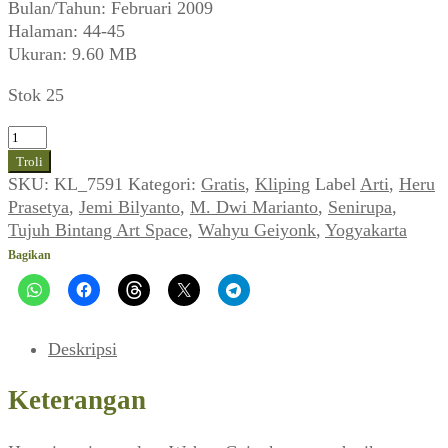
Bulan/Tahun: Februari 2009
Halaman: 44-45
Ukuran: 9.60 MB
Stok 25
Kuantitas
Wahyu
Troli
Geiyonk
SKU:
KL_7591
Kategori:
Gratis
,
Kliping
Label
Arti
,
Heru
&
Prasetya
,
Jemi Bilyanto
,
M. Dwi Marianto
,
Senirupa
,
Jemi
Tujuh Bintang Art Space
,
Wahyu Geiyonk
,
Yogyakarta
Bilyanto
Bagikan
~
Kelembutan
Bayi
~
Deskripsi
Tujuh
Bintang
Keterangan
Art
Space