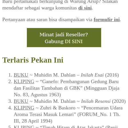
Selasar Sunaryo Atas Art Space (ARTI, Februari 2009)
Akun Saya
Username
Password
Remember Me
Lupa password?
Baru pertamakali berkunjung di Warung Arsip? Silakan
mendaftar sebagai warga komunitas
di sini
.
Pertanyaan atau saran bisa disampaikan via
formulir ini
.