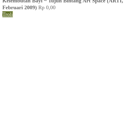
You're viewing:
Wahyu Geiyonk & Jemi Bilyanto ~
Kelembutan Bayi ~ Tujuh Bintang Art Space (ARTI,
Februari 2009)
Rp
0,00
Troli