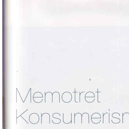
Vinsensius Dedy Reru ~ Melawan dengan Humor ~ Ten
Fine Art Gallery (ARTI, Februari 2009)