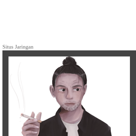
Shinta Bachir” (MALE, No.002)
KLIPING
~ “Alice Bebassari” (Mingguan Djaja_106,
Februari 1964)
KLIPING
~ Esai Jalaludin Rakhmat ~ “Catatan Akhir
Tahun” (Ummat_No. 25, 05 Januari 1998)
Tweets by warungarsip
Situs Jaringan