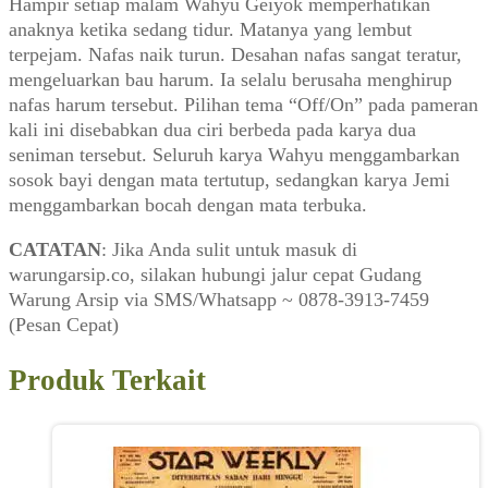
Hampir setiap malam Wahyu Geiyok memperhatikan
(ARTI,
anaknya ketika sedang tidur. Matanya yang lembut
Februari
terpejam. Nafas naik turun. Desahan nafas sangat teratur,
2009)
mengeluarkan bau harum. Ia selalu berusaha menghirup
nafas harum tersebut. Pilihan tema “Off/On” pada pameran
kali ini disebabkan dua ciri berbeda pada karya dua
seniman tersebut. Seluruh karya Wahyu menggambarkan
sosok bayi dengan mata tertutup, sedangkan karya Jemi
menggambarkan bocah dengan mata terbuka.
CATATAN
: Jika Anda sulit untuk masuk di
warungarsip.co, silakan hubungi jalur cepat Gudang
Warung Arsip via SMS/Whatsapp ~ 0878-3913-7459
(Pesan Cepat)
Produk Terkait