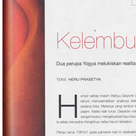
©2015
Warung Arsip
dikelola oleh
Indonesia Buku
.
Tentang
•
Peta Situs
•
Kerani
•
Privacy Policy