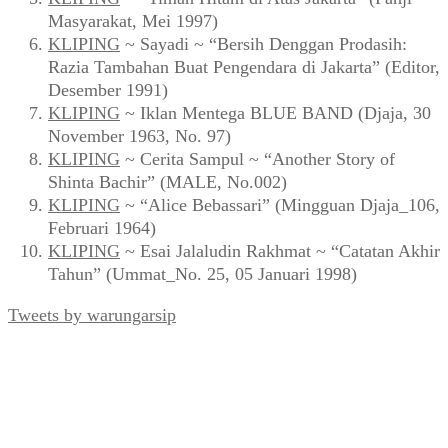
Terlaris Pekan Ini
BUKU
~ Muhidin M. Dahlan –
Inilah Esai
(2016)
KLIPING
~ “Ganefo: Pembangunan Gedung Baru
dan Fasilitas Tambahan di GBK” (Mingguan Djaja
No. 83, Agustus 1963)
BUKU
~ Muhidin M. Dahlan ~
Inilah Resensi
(2020)
KLIPING
~ Zuhri & Baskoro ~ “Pencemaran Udara
Aroma Terasi Masuk Lemari” (FORUM_No. 1 Th.
III, 28 April 1994)
KLIPING
~ “Timah Hitam di Atas Jakarta” (Panji
Masyarakat, Mei 1997)
KLIPING
~ Sayadi ~ “Bersih Denggan Prodasih:
Razia Tambahan Buat Pengendara di Jakarta” (Editor,
Desember 1991)
KLIPING
~ Iklan Mentega BLUE BAND (Djaja, 30
November 1963, No. 97)
KLIPING
~ Cerita Sampul ~ “Another Story of