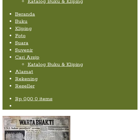
Katalog Buku & Kliping
Beranda
Buku
Kliping
Foto
Suara
Suvenir
Cari Arsip
Katalog Buku & Kliping
Alamat
Rekening
Reseller
Rp
0,00
0 items