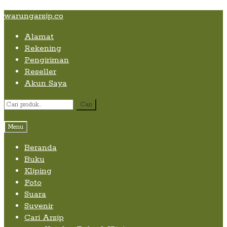
Skip
Skip
Skip
warungarsip.co
to
to
to
Alamat
content
navigation
content
Rekening
Pengiriman
Reseller
Akun Saya
Pencarian
Cari
untuk:
Menu
Beranda
Buku
Kliping
Foto
Suara
Suvenir
Cari Arsip