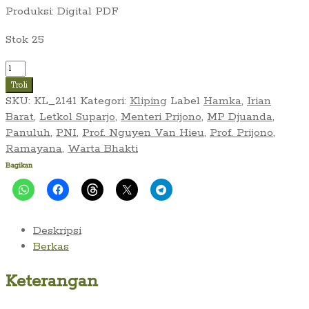
Produksi: Digital PDF
Stok 25
Kuantitas
Warta
Troli
Bhakti
SKU:
KL_2141
Kategori:
Kliping
Label
Hamka
,
Irian
(20
Barat
,
Letkol Suparjo
,
Menteri Prijono
,
MP Djuanda
,
September
Panuluh
,
PNI
,
Prof. Nguyen Van Hieu
,
Prof. Prijono
,
1962)
Ramayana
,
Warta Bhakti
Bagikan
Deskripsi
Berkas
Keterangan