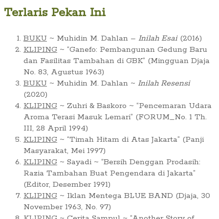
Terlaris Pekan Ini
BUKU
~ Muhidin M. Dahlan –
Inilah Esai
(2016)
KLIPING
~ “Ganefo: Pembangunan Gedung Baru
dan Fasilitas Tambahan di GBK” (Mingguan Djaja
No. 83, Agustus 1963)
BUKU
~ Muhidin M. Dahlan ~
Inilah Resensi
(2020)
KLIPING
~ Zuhri & Baskoro ~ “Pencemaran Udara
Aroma Terasi Masuk Lemari” (FORUM_No. 1 Th.
III, 28 April 1994)
KLIPING
~ “Timah Hitam di Atas Jakarta” (Panji
Masyarakat, Mei 1997)
KLIPING
~ Sayadi ~ “Bersih Denggan Prodasih:
Razia Tambahan Buat Pengendara di Jakarta”
(Editor, Desember 1991)
KLIPING
~ Iklan Mentega BLUE BAND (Djaja, 30
November 1963, No. 97)
KLIPING
~ Cerita Sampul ~ “Another Story of