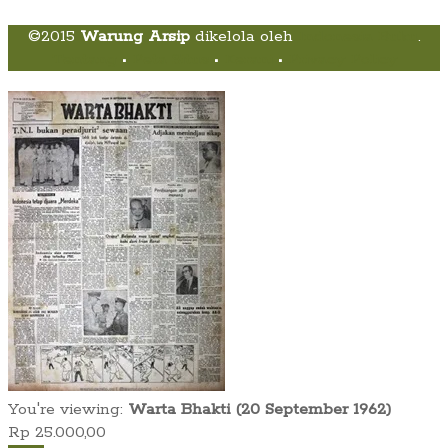
©2015
Warung Arsip
dikelola oleh
Indonesia Buku
.
Tentang
•
Peta Situs
•
Kerani
•
Privacy Policy
You're viewing:
Warta Bhakti (20 September 1962)
Rp
25.000,00