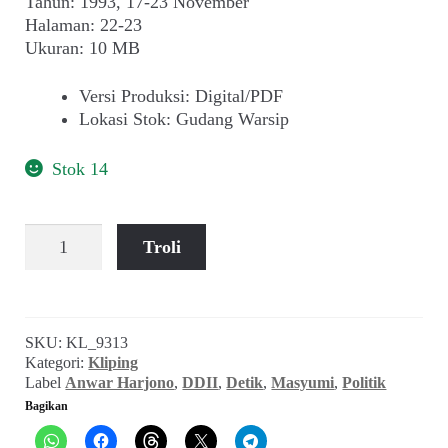
Tahun: 1993, 17-23 November
Halaman: 22-23
Ukuran: 10 MB
Versi Produksi
:
Digital/PDF
Lokasi Stok
:
Gudang Warsip
Stok 14
Kuantitas
Troli
Wawancara
Anwar
Harjono:
"Cita-
SKU:
KL_9313
Cita
Kategori:
Kliping
Masyumi
Label
Anwar Harjono
,
DDII
,
Detik
,
Masyumi
,
Politik
Sedang
Bagikan
Hidup
Kembali"