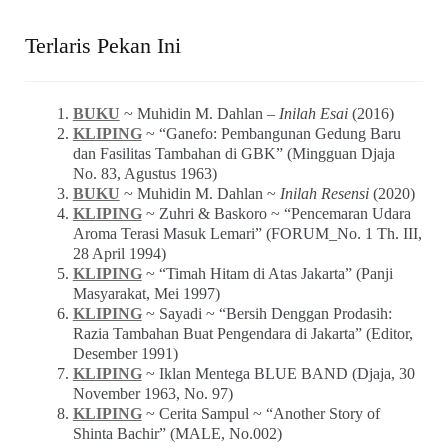
Terlaris Pekan Ini
BUKU
~ Muhidin M. Dahlan –
Inilah Esai
(2016)
KLIPING
~ “Ganefo: Pembangunan Gedung Baru
dan Fasilitas Tambahan di GBK” (Mingguan Djaja
No. 83, Agustus 1963)
BUKU
~ Muhidin M. Dahlan ~
Inilah Resensi
(2020)
KLIPING
~ Zuhri & Baskoro ~ “Pencemaran Udara
Aroma Terasi Masuk Lemari” (FORUM_No. 1 Th. III,
28 April 1994)
KLIPING
~ “Timah Hitam di Atas Jakarta” (Panji
Masyarakat, Mei 1997)
KLIPING
~ Sayadi ~ “Bersih Denggan Prodasih:
Razia Tambahan Buat Pengendara di Jakarta” (Editor,
Desember 1991)
KLIPING
~ Iklan Mentega BLUE BAND (Djaja, 30
November 1963, No. 97)
KLIPING
~ Cerita Sampul ~ “Another Story of
Shinta Bachir” (MALE, No.002)