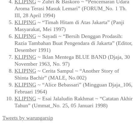
KLIPING
~ Zuhri & Baskoro ~ “Pencemaran Udara
Aroma Terasi Masuk Lemari” (FORUM_No. 1 Th.
III, 28 April 1994)
KLIPING
~ “Timah Hitam di Atas Jakarta” (Panji
Masyarakat, Mei 1997)
KLIPING
~ Sayadi ~ “Bersih Denggan Prodasih:
Razia Tambahan Buat Pengendara di Jakarta” (Editor,
Desember 1991)
KLIPING
~ Iklan Mentega BLUE BAND (Djaja, 30
November 1963, No. 97)
KLIPING
~ Cerita Sampul ~ “Another Story of
Shinta Bachir” (MALE, No.002)
KLIPING
~ “Alice Bebassari” (Mingguan Djaja_106,
Februari 1964)
KLIPING
~ Esai Jalaludin Rakhmat ~ “Catatan Akhir
Tahun” (Ummat_No. 25, 05 Januari 1998)
Tweets by warungarsip