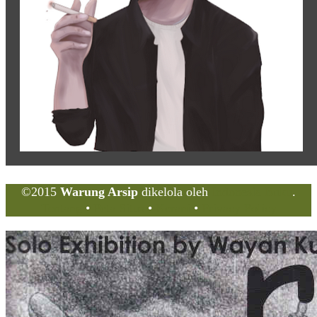
©2015
Warung Arsip
dikelola oleh
Indonesia Buku
.
Tentang
•
Peta Situs
•
Kerani
•
Privacy Policy