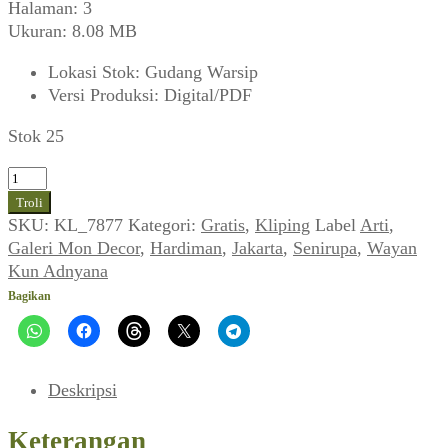
Halaman: 3
Ukuran: 8.08 MB
Lokasi Stok
:
Gudang Warsip
Versi Produksi
:
Digital/PDF
Stok 25
Kuantitas
Wayan
Troli
Kun
SKU:
KL_7877
Kategori:
Gratis
,
Kliping
Label
Arti
,
Adnyana
Galeri Mon Decor
,
Hardiman
,
Jakarta
,
Senirupa
,
Wayan
~
Kun Adnyana
Poster
Bagikan
Pameran
Rare
~
Galeri
Deskripsi
Mon
Decor
Keterangan