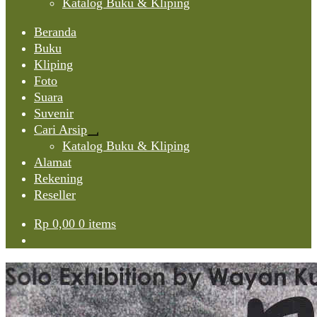
Katalog Buku & Kliping
Beranda
Buku
Kliping
Foto
Suara
Suvenir
Cari Arsip
Expand
Katalog Buku & Kliping
child
Alamat
menu
Rekening
Reseller
Rp
0,00
0 items