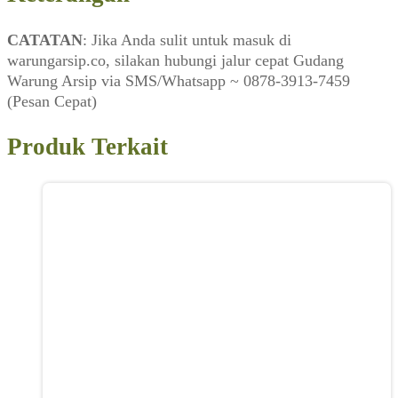
(Arti,
September
CATATAN
: Jika Anda sulit untuk masuk di
2009)
warungarsip.co, silakan hubungi jalur cepat Gudang
Warung Arsip via SMS/Whatsapp ~ 0878-3913-7459
(Pesan Cepat)
Produk Terkait