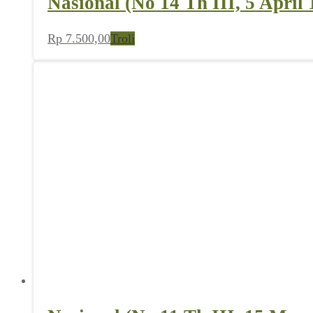
Nasional (No 14 Th III, 5 April 
Rp
7.500,00
Troli