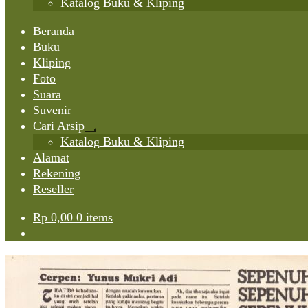
Katalog Buku & Kliping
Beranda
Buku
Kliping
Foto
Suara
Suvenir
Cari Arsip
Expand
Katalog Buku & Kliping
child
Alamat
menu
Rekening
Reseller
Rp
0,00
0 items