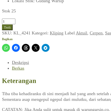
Lokasi Stok
:
Gudang Warsip
Stok 25
Kuantitas
Yunus
Troli
Mukri
SKU:
KL_4241
Kategori:
Kliping
Label
Aktuil
,
Cerpen
,
Sas
Adi
Bagikan
~
Sepenuh
Bulan,
Sepenuh
Deskripsi
Malam,
Berkas
Sepenuh
Sayang
Keterangan
(Aktuil,
Februari
Tiba tiba kehadiranku di sini menjadi hal yang aneh setela
1978)
Sementara asap mengepul ngepul dari mulutku, dari sebatang
CATATAN: Jika Anda sulit untuk masuk di warungarsip.co,