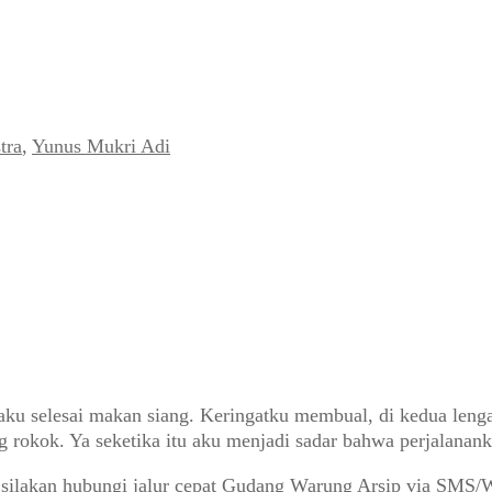
tra
,
Yunus Mukri Adi
h aku selesai makan siang. Keringatku membual, di kedua len
 rokok. Ya seketika itu aku menjadi sadar bahwa perjalananku
 silakan hubungi jalur cepat Gudang Warung Arsip via SMS/