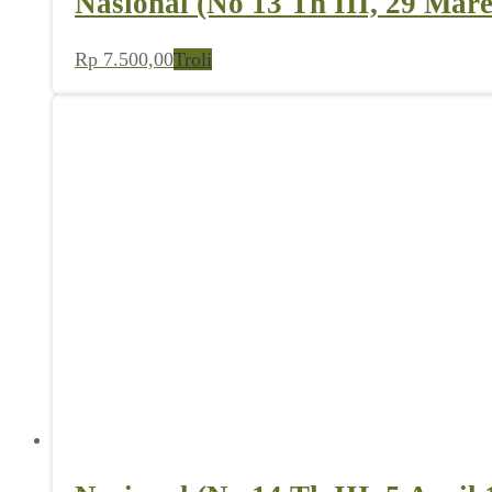
Nasional (No 13 Th III, 29 Mare
Rp
7.500,00
Troli