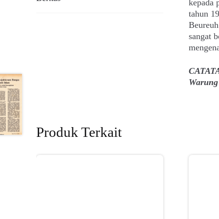
kepada p
tahun 1
Beureuh 
sangat b
mengenai
CATATAN
Warung 
Produk Terkait