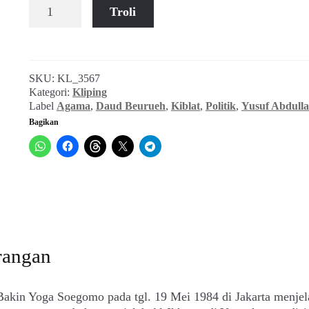
Kuantitas
Troli
Yusuf
Abdullah
Puar
~
SKU:
KL_3567
Tengku
Kategori:
Kliping
Daud
Label
Agama
,
Daud Beurueh
,
Kiblat
,
Politik
,
Yusuf Abdull
Beurueh
Bagikan
(Kiblat,
Juli
1984)
rangan
Bakin Yoga Soegomo pada tgl. 19 Mei 1984 di Jakarta menjel