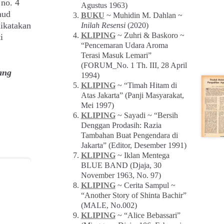
 no. 4
Agustus 1963)
aud
BUKU
~ Muhidin M. Dahlan ~
ikatakan
Inilah Resensi
(2020)
KLIPING
~ Zuhri & Baskoro ~
i
“Pencemaran Udara Aroma
Terasi Masuk Lemari”
(FORUM_No. 1 Th. III, 28 April
ang
1994)
KLIPING
~ “Timah Hitam di
Atas Jakarta” (Panji Masyarakat,
Mei 1997)
KLIPING
~ Sayadi ~ “Bersih
Denggan Prodasih: Razia
Tambahan Buat Pengendara di
Jakarta” (Editor, Desember 1991)
KLIPING
~ Iklan Mentega
BLUE BAND (Djaja, 30
November 1963, No. 97)
KLIPING
~ Cerita Sampul ~
“Another Story of Shinta Bachir”
(MALE, No.002)
KLIPING
~ “Alice Bebassari”