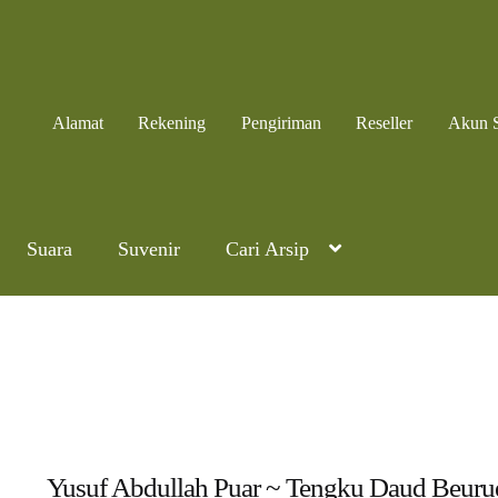
Alamat
Rekening
Pengiriman
Reseller
Akun 
Suara
Suvenir
Cari Arsip
Yusuf Abdullah Puar ~ Tengku Daud Beuru