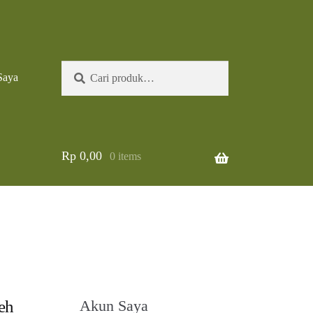
Pencarian
Cari
Saya
untuk:
Rp
0,00
0 items
eh
Akun Saya