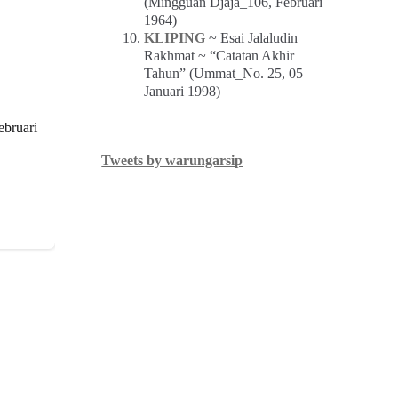
(Mingguan Djaja_106, Februari
1964)
KLIPING
~ Esai Jalaludin
Rakhmat ~ “Catatan Akhir
Tahun” (Ummat_No. 25, 05
Januari 1998)
ebruari
Tweets by warungarsip