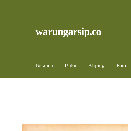
Skip
to
content
Skip
Skip
warungarsip.co
to
to
navigation
content
Beranda
Buku
Kliping
Foto