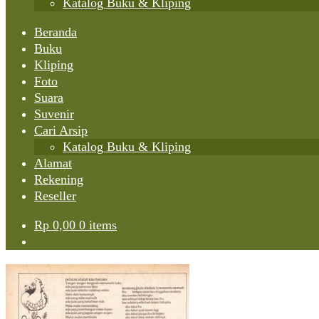
Katalog Buku & Kliping
Beranda
Buku
Kliping
Foto
Suara
Suvenir
Cari Arsip
Katalog Buku & Kliping
Alamat
Rekening
Reseller
Rp
0,00
0 items