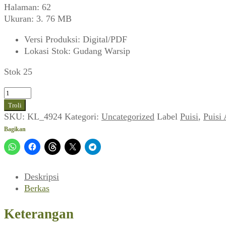
Halaman: 62
Ukuran: 3. 76 MB
Versi Produksi
:
Digital/PDF
Lokasi Stok
:
Gudang Warsip
Stok 25
Kuantitas
Kebun
Troli
Kita
SKU:
KL_4924
Kategori:
Uncategorized
Label
Puisi
,
Puisi
~
Bagikan
Puisi
Anak
(Zaman,
Juni
Deskripsi
1983)
Berkas
Keterangan