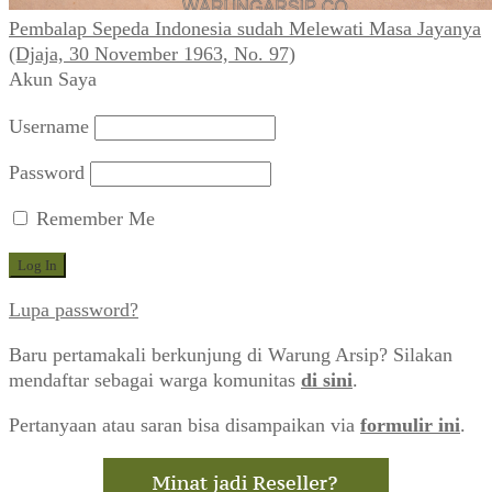
Pembalap Sepeda Indonesia sudah Melewati Masa Jayanya
(Djaja, 30 November 1963, No. 97)
Akun Saya
Username
Password
Remember Me
Lupa password?
Baru pertamakali berkunjung di Warung Arsip? Silakan
mendaftar sebagai warga komunitas
di sini
.
Pertanyaan atau saran bisa disampaikan via
formulir ini
.