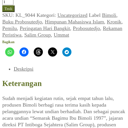
Kuantitas
Kronik:
Troli
Rekaman
SKU:
KL_9044
Kategori:
Uncategorized
Label
Bimoli
,
Peristiwa
Buku Probosutedjo
,
Himpunan Mahasiswa Islam
,
Kronik
,
(UMMAT_No.
Pemilu
,
Peringatan Hari Bangkit
,
Probosutedjo
,
Rekaman
24,
Peristiwa
,
Salim Group
,
Ummat
26
Bagikan
Mei
1997)
Deskripsi
Keterangan
Sudah menjadi kegiatan rutin, sejak empat tahun lalu,
produsen Bimoli berbagi rasa terima kasih kepada
pelanggannya lewat undian berhadiah. Dan sebagai puncak
acara undian “Semarak Bagimu Ibu Bimoli 1997”, jajaran
direksi PT Intiboga Sejahtera (Salim Group), produsen