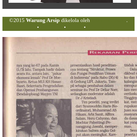
©2015
Warung Arsip
dikelola oleh
Indonesia Buku
.
Tentang
•
Peta Situs
•
Kerani
•
Privacy Policy