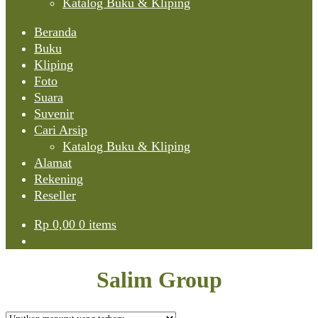
Katalog Buku & Kliping
Beranda
Buku
Kliping
Foto
Suara
Suvenir
Cari Arsip
Katalog Buku & Kliping
Alamat
Rekening
Reseller
Rp
0,00
0 items
Salim Group