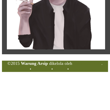
©2015
Warung Arsip
dikelola oleh
Indonesia Buku
.
Tentang
•
Peta Situs
•
Kerani
•
Privacy Policy