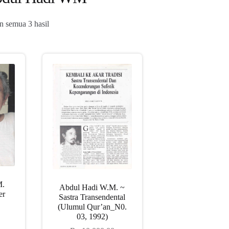
Diurutkan
 semua 3 hasil
menurut
yang
terbaru
M.
Abdul Hadi W.M. ~
er
Sastra Transendental
(Ulumul Qur’an_N0.
03, 1992)