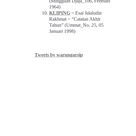
(Mingguan Djaja_106, Februari
1964)
KLIPING
~ Esai Jalaludin
Rakhmat ~ “Catatan Akhir
Tahun” (Ummat_No. 25, 05
Januari 1998)
Tweets by warungarsip