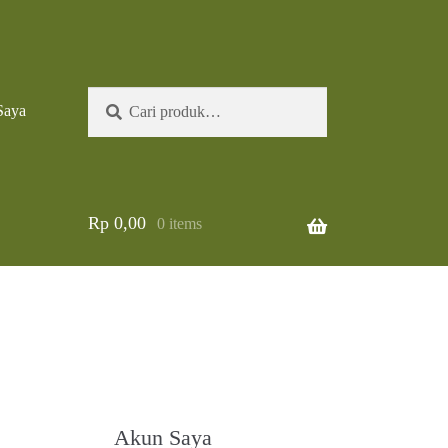
Pencarian
Cari
Saya
untuk:
Rp
0,00
0 items
Akun Saya