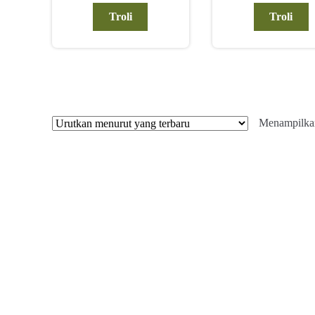
Troli
Troli
Menampilkan