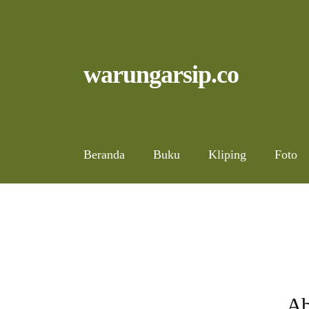
Skip
to
content
Skip
Skip
warungarsip.co
to
to
navigation
content
Beranda
Buku
Kliping
Foto
Ab