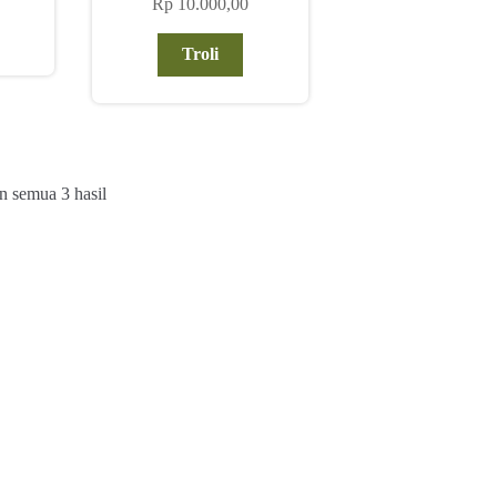
Rp
10.000,00
Troli
Diurutkan
 semua 3 hasil
menurut
yang
terbaru