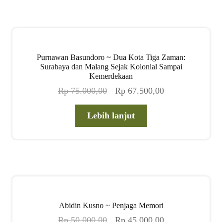
Purnawan Basundoro ~ Dua Kota Tiga Zaman:
Surabaya dan Malang Sejak Kolonial Sampai
Kemerdekaan
Harga
Harga
Rp
75.000,00
Rp
67.500,00
aslinya
saat
adalah:
ini
Lebih lanjut
Rp 75.000,00.
adalah:
Rp 67.500,00.
Abidin Kusno ~ Penjaga Memori
Harga
Harga
Rp
50.000,00
Rp
45.000,00