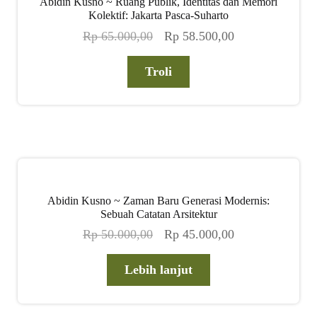
Abidin Kusno ~ Ruang Publik, Identitas dan Memori
child
Kolektif: Jakarta Pasca-Suharto
menu
Harga
Harga
Rp
65.000,00
Rp
58.500,00
Alamat
aslinya
saat
adalah:
ini
Troli
Rekening
Rp 65.000,00.
adalah:
Rp 58.500,00.
Reseller
Abidin Kusno ~ Zaman Baru Generasi Modernis:
Sebuah Catatan Arsitektur
Harga
Harga
Rp
50.000,00
Rp
45.000,00
aslinya
saat
adalah:
ini
Lebih lanjut
Rp 50.000,00.
adalah:
Rp 45.000,00.