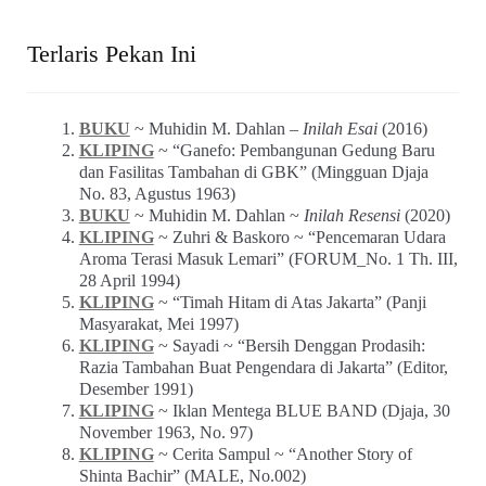
Terlaris Pekan Ini
BUKU
~ Muhidin M. Dahlan –
Inilah Esai
(2016)
KLIPING
~ “Ganefo: Pembangunan Gedung Baru
dan Fasilitas Tambahan di GBK” (Mingguan Djaja
No. 83, Agustus 1963)
BUKU
~ Muhidin M. Dahlan ~
Inilah Resensi
(2020)
KLIPING
~ Zuhri & Baskoro ~ “Pencemaran Udara
Aroma Terasi Masuk Lemari” (FORUM_No. 1 Th. III,
28 April 1994)
KLIPING
~ “Timah Hitam di Atas Jakarta” (Panji
Masyarakat, Mei 1997)
KLIPING
~ Sayadi ~ “Bersih Denggan Prodasih:
Razia Tambahan Buat Pengendara di Jakarta” (Editor,
Desember 1991)
KLIPING
~ Iklan Mentega BLUE BAND (Djaja, 30
November 1963, No. 97)
KLIPING
~ Cerita Sampul ~ “Another Story of
Shinta Bachir” (MALE, No.002)