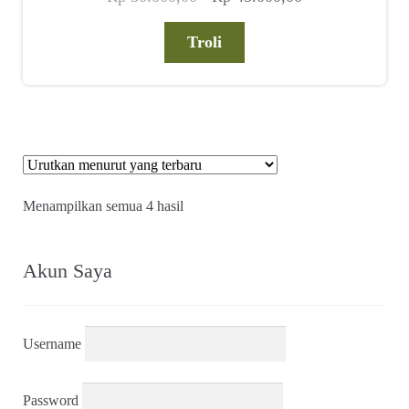
aslinya
saat
adalah:
ini
Troli
Rp 50.000,00.
adalah:
Rp 45.000,00.
Diurutkan
Menampilkan semua 4 hasil
menurut
yang
terbaru
Akun Saya
Username
Password