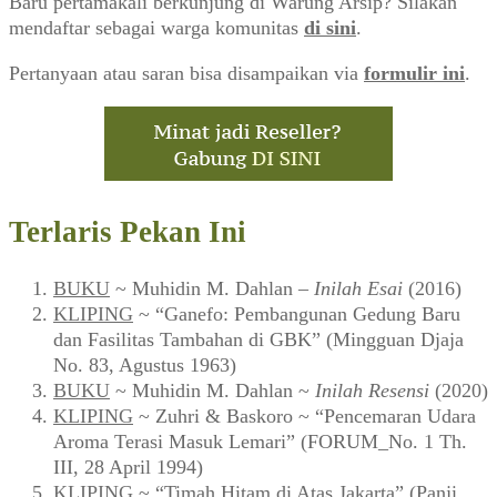
Baru pertamakali berkunjung di Warung Arsip? Silakan
mendaftar sebagai warga komunitas
di sini
.
Pertanyaan atau saran bisa disampaikan via
formulir ini
.
Terlaris Pekan Ini
BUKU
~ Muhidin M. Dahlan –
Inilah Esai
(2016)
KLIPING
~ “Ganefo: Pembangunan Gedung Baru
dan Fasilitas Tambahan di GBK” (Mingguan Djaja
No. 83, Agustus 1963)
BUKU
~ Muhidin M. Dahlan ~
Inilah Resensi
(2020)
KLIPING
~ Zuhri & Baskoro ~ “Pencemaran Udara
Aroma Terasi Masuk Lemari” (FORUM_No. 1 Th.
III, 28 April 1994)
KLIPING
~ “Timah Hitam di Atas Jakarta” (Panji