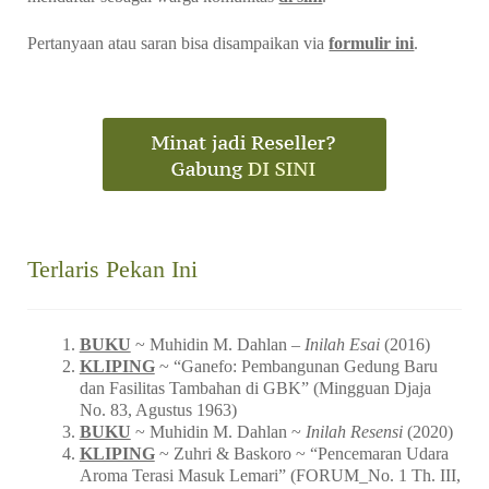
Baru pertamakali berkunjung di Warung Arsip? Silakan
mendaftar sebagai warga komunitas
di sini
.
Pertanyaan atau saran bisa disampaikan via
formulir ini
.
Terlaris Pekan Ini
BUKU
~ Muhidin M. Dahlan –
Inilah Esai
(2016)
KLIPING
~ “Ganefo: Pembangunan Gedung Baru
dan Fasilitas Tambahan di GBK” (Mingguan Djaja
No. 83, Agustus 1963)