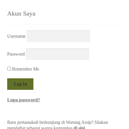
Rp 76.500,00.
Diurutkan
Menampilkan semua 3 hasil
menurut
yang
terbaru
Akun Saya
Username
Password
Remember Me
Lupa password?