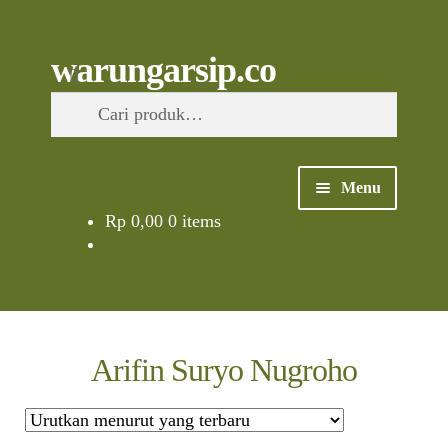
Skip
to
content
Skip
Skip
Cari
warungarsip.co
to
to
Pencarian
navigation
content
untuk:
Menu
Rp
0,00
0 items
Beranda
Buku
Kliping
Arifin Suryo Nugroho
Foto