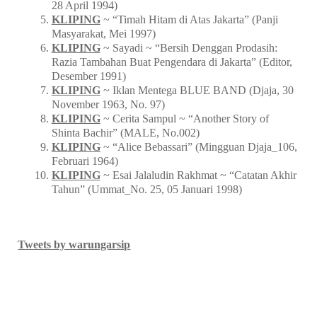
BUKU
~ Muhidin M. Dahlan ~
Inilah Resensi
(2020)
KLIPING
~ Zuhri & Baskoro ~ “Pencemaran Udara
Aroma Terasi Masuk Lemari” (FORUM_No. 1 Th. III,
28 April 1994)
KLIPING
~ “Timah Hitam di Atas Jakarta” (Panji
Masyarakat, Mei 1997)
KLIPING
~ Sayadi ~ “Bersih Denggan Prodasih:
Razia Tambahan Buat Pengendara di Jakarta” (Editor,
Desember 1991)
KLIPING
~ Iklan Mentega BLUE BAND (Djaja, 30
November 1963, No. 97)
KLIPING
~ Cerita Sampul ~ “Another Story of
Shinta Bachir” (MALE, No.002)
KLIPING
~ “Alice Bebassari” (Mingguan Djaja_106,
Februari 1964)
KLIPING
~ Esai Jalaludin Rakhmat ~ “Catatan Akhir
Tahun” (Ummat_No. 25, 05 Januari 1998)
Tweets by warungarsip