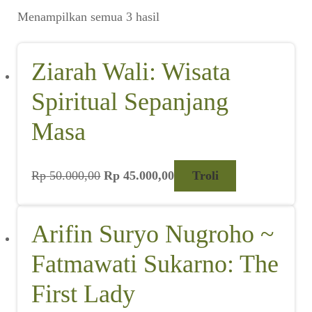
Suara
Diurutkan
Menampilkan semua 3 hasil
menurut
Suvenir
yang
terbaru
Ziarah Wali: Wisata
Cari Arsip
Spiritual Sepanjang
Alamat
Masa
Rekening
Harga
Harga
Rp
50.000,00
Rp
45.000,00
Troli
Reseller
aslinya
saat
adalah:
ini
Rp 50.000,00.
adalah:
Rp 45.000,00.
Arifin Suryo Nugroho ~
Fatmawati Sukarno: The