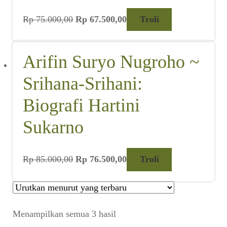
First Lady
Harga
Harga
Rp
75.000,00
Rp
67.500,00
Troli
aslinya
saat
adalah:
ini
Rp 75.000,00.
adalah:
Rp 67.500,00.
Arifin Suryo Nugroho ~
Srihana-Srihani:
Biografi Hartini
Sukarno
Harga
Harga
Rp
85.000,00
Rp
76.500,00
Troli
aslinya
saat
adalah:
ini
Rp 85.000,00.
adalah: