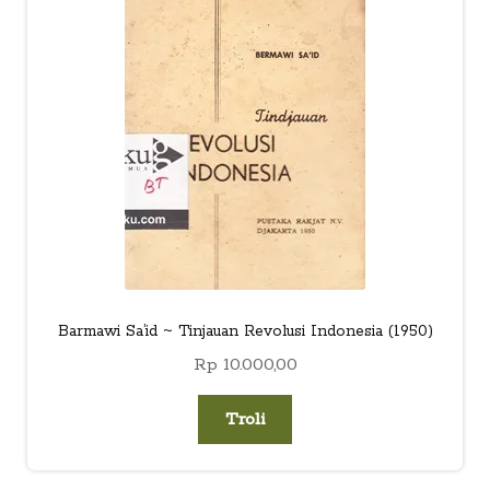
child
menu
Alamat
Rekening
Reseller
Barmawi Sa’id ~ Tinjauan Revolusi Indonesia (1950)
Rp
10.000,00
Troli