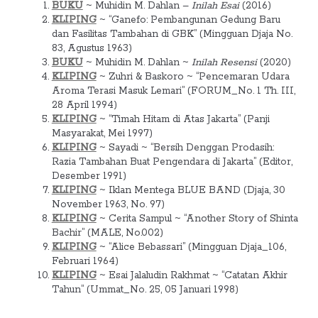
BUKU
~ Muhidin M. Dahlan –
Inilah Esai
(2016)
KLIPING
~ “Ganefo: Pembangunan Gedung Baru
dan Fasilitas Tambahan di GBK” (Mingguan Djaja No.
83, Agustus 1963)
BUKU
~ Muhidin M. Dahlan ~
Inilah Resensi
(2020)
KLIPING
~ Zuhri & Baskoro ~ “Pencemaran Udara
Aroma Terasi Masuk Lemari” (FORUM_No. 1 Th. III,
28 April 1994)
KLIPING
~ “Timah Hitam di Atas Jakarta” (Panji
Masyarakat, Mei 1997)
KLIPING
~ Sayadi ~ “Bersih Denggan Prodasih:
Razia Tambahan Buat Pengendara di Jakarta” (Editor,
Desember 1991)
KLIPING
~ Iklan Mentega BLUE BAND (Djaja, 30
November 1963, No. 97)
KLIPING
~ Cerita Sampul ~ “Another Story of Shinta
Bachir” (MALE, No.002)
KLIPING
~ “Alice Bebassari” (Mingguan Djaja_106,
Februari 1964)
KLIPING
~ Esai Jalaludin Rakhmat ~ “Catatan Akhir
Tahun” (Ummat_No. 25, 05 Januari 1998)