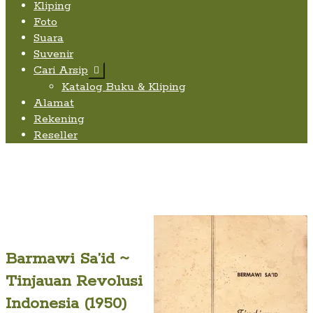
Kliping
Foto
Suara
Suvenir
Cari Arsip
Expand
child
Katalog Buku & Kliping
menu
Alamat
Rekening
Reseller
Barmawi Sa’id ~
Tinjauan Revolusi
Indonesia (1950)