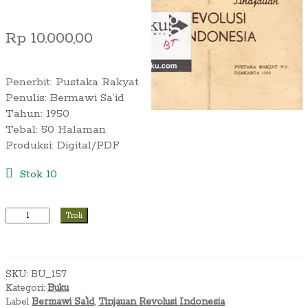
Rp
10.000,00
Penerbit: Pustaka Rakyat
Penulis: Bermawi Sa’id
Tahun: 1950
Tebal: 50 Halaman
Produksi: Digital/PDF
Stok 10
Kuantitas
Troli
Barmawi
Sa'id
~
SKU:
BU_157
Tinjauan
Kategori:
Buku
Revolusi
Label
Bermawi Sa'id
,
Tinjauan Revolusi Indonesia