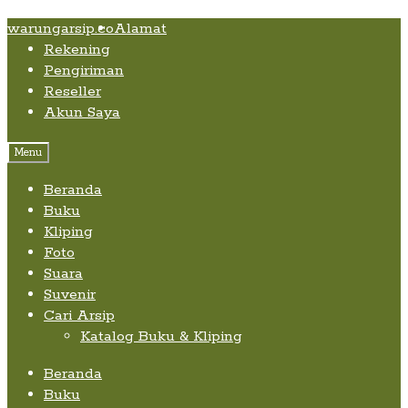
Skip
Skip
Skip
warungarsip.co
Alamat
to
to
to
Rekening
content
navigation
content
Pengiriman
Reseller
Akun Saya
Menu
Beranda
Buku
Kliping
Foto
Suara
Suvenir
Cari Arsip
Katalog Buku & Kliping
Beranda
Buku