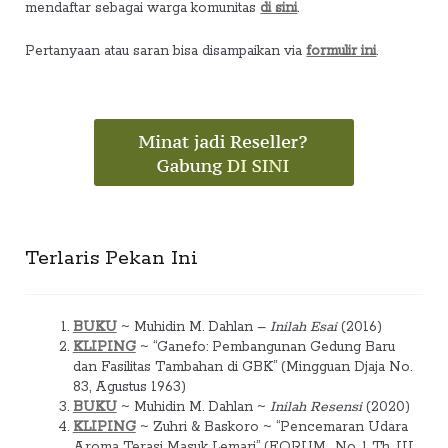
mendaftar sebagai warga komunitas
di sini
.
Pertanyaan atau saran bisa disampaikan via
formulir ini
.
Terlaris Pekan Ini
BUKU
~ Muhidin M. Dahlan –
Inilah Esai
(2016)
KLIPING
~ “Ganefo: Pembangunan Gedung Baru
dan Fasilitas Tambahan di GBK” (Mingguan Djaja No.
83, Agustus 1963)
BUKU
~ Muhidin M. Dahlan ~
Inilah Resensi
(2020)
KLIPING
~ Zuhri & Baskoro ~ “Pencemaran Udara
Aroma Terasi Masuk Lemari” (FORUM_No. 1 Th. III,