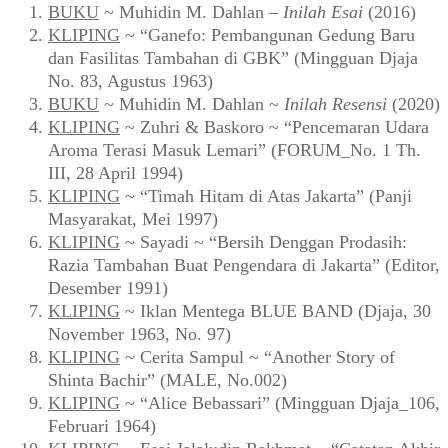
BUKU
~ Muhidin M. Dahlan –
Inilah Esai
(2016)
KLIPING
~ “Ganefo: Pembangunan Gedung Baru
dan Fasilitas Tambahan di GBK” (Mingguan Djaja
No. 83, Agustus 1963)
BUKU
~ Muhidin M. Dahlan ~
Inilah Resensi
(2020)
KLIPING
~ Zuhri & Baskoro ~ “Pencemaran Udara
Aroma Terasi Masuk Lemari” (FORUM_No. 1 Th.
III, 28 April 1994)
KLIPING
~ “Timah Hitam di Atas Jakarta” (Panji
Masyarakat, Mei 1997)
KLIPING
~ Sayadi ~ “Bersih Denggan Prodasih:
Razia Tambahan Buat Pengendara di Jakarta” (Editor,
Desember 1991)
KLIPING
~ Iklan Mentega BLUE BAND (Djaja, 30
November 1963, No. 97)
KLIPING
~ Cerita Sampul ~ “Another Story of
Shinta Bachir” (MALE, No.002)
KLIPING
~ “Alice Bebassari” (Mingguan Djaja_106,
Februari 1964)