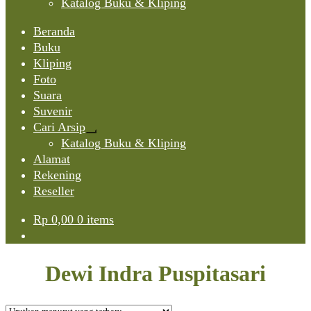
Katalog Buku & Kliping
Beranda
Buku
Kliping
Foto
Suara
Suvenir
Cari Arsip
Expand
Katalog Buku & Kliping
child
Alamat
menu
Rekening
Reseller
Rp
0,00
0 items
Dewi Indra Puspitasari