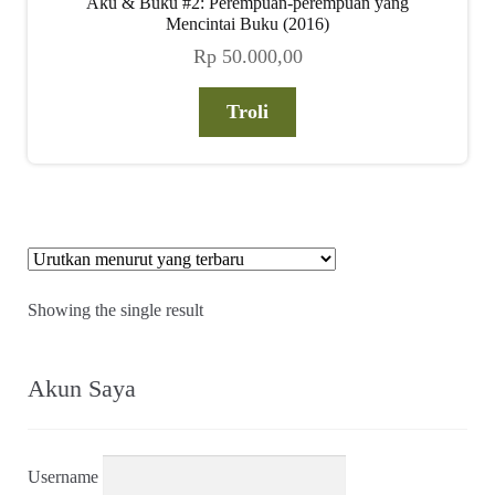
Aku & Buku #2: Perempuan-perempuan yang
child
Mencintai Buku (2016)
menu
Rp
50.000,00
Alamat
Troli
Rekening
Reseller
Showing the single result
Akun Saya
Username