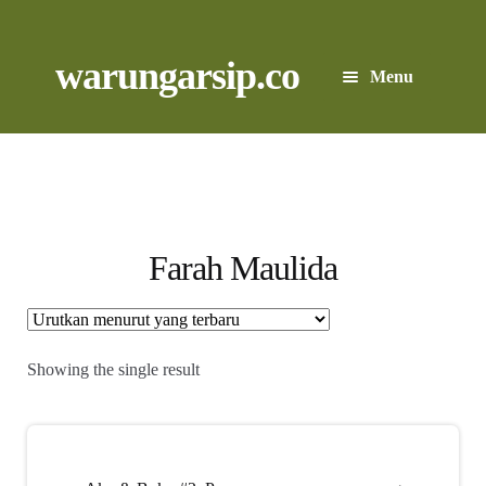
Skip
to
content
Skip
Skip
warungarsip.co
Menu
to
to
navigation
content
Beranda
Buku
Kliping
Farah Maulida
Foto
Suara
Showing the single result
Suvenir
Expand
Cari Arsip