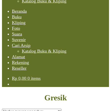
Katalog Buku & Kliping
Beranda
Buku
Kliping
Foto
Suara
Suvenir
Cari Arsip
Katalog Buku & Kliping
Alamat
Rekening
Reseller
Rp
0,00
0 items
Gresik