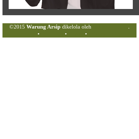
©2015
Warung Arsip
dikelola oleh
Indonesia Buku
.
Tentang
•
Peta Situs
•
Kerani
•
Privacy Policy